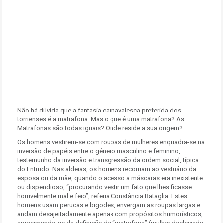
Não há dúvida que a fantasia carnavalesca preferida dos
torrienses é a matrafona. Mas o que é uma matrafona? As
Matrafonas são todas iguais? Onde reside a sua origem?
Os homens vestirem-se com roupas de mulheres enquadra-se na
inversão de papéis entre o género masculino e feminino,
testemunho da inversão e transgressão da ordem social, típica
do Entrudo. Nas aldeias, os homens recorriam ao vestuário da
esposa ou da mãe, quando o acesso a máscaras era inexistente
ou dispendioso, “procurando vestir um fato que lhes ficasse
horrivelmente mal e feio”, referia Constância Bataglia. Estes
homens usam perucas e bigodes, envergam as roupas largas e
andam desajeitadamente apenas com propósitos humorísticos,
aproximando-se da definição de “matrafona” (mulher desleixada