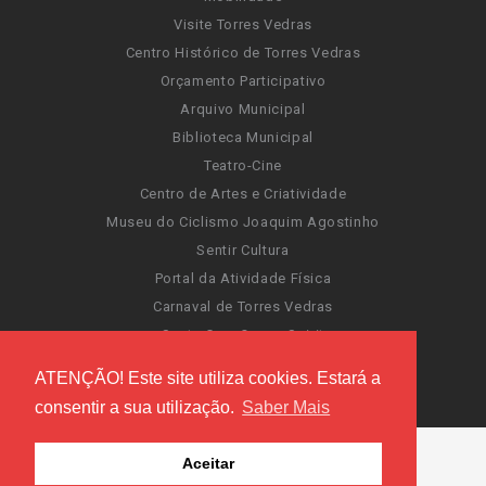
Visite Torres Vedras
Centro Histórico de Torres Vedras
Orçamento Participativo
Arquivo Municipal
Biblioteca Municipal
Teatro-Cine
Centro de Artes e Criatividade
Museu do Ciclismo Joaquim Agostinho
Sentir Cultura
Portal da Atividade Física
Carnaval de Torres Vedras
Santa Cruz Ocean Spirit
Novas Invasões
ATENÇÃO! Este site utiliza cookies. Estará a
Festas de Torres Vedras
consentir a sua utilização.
Saber Mais
Aceitar