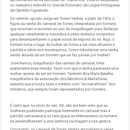
no vestuário) referida no Grande Dicionário da Língua Portuguesa
de Cândido Figueiredo.
Em sentido oposto surge em Torres Vedras, a partir de 1924, a
figura da rainha do carnaval de Torres, interpretada por homens
que recorriam e recorrem ao uso de maquilhagem para disfarçar
qualquer característica masculina e usam vestidos compridos
para desempenharem o papel social de esposa do rei. Aqui, o
homem toma o lugar da mulher de forma a ser mais eficiente a
paródia e sátira aos monárquicos. Como ridicularizar uma rainha
senão através de um homem que se faz passar por mulher?
José Ramos, maquilhador das rainhas de carnaval, tinha
exatamente essa missão: fazer com que a rainha parecesse uma
mulher, apesar de ser um homem. Também Ana Maria Batalha,
maquilhadora da associação dos Ministros & Matrafonas,
assume que procura fazer o mesmo com “as matrafonas” dos
ministros, que sempre foram representados por homens.
É certo que, no início do séc. XX, não era bem visto que as
mulheres pudessem participar livremente no carnaval mas a
paródia carnavalesca só teria graça se efetivamente os homens
se assemelhassem a uma senhora na imagem e nos gestos.
Concluindo, no carnaval de Torres Vedras encontramos várias