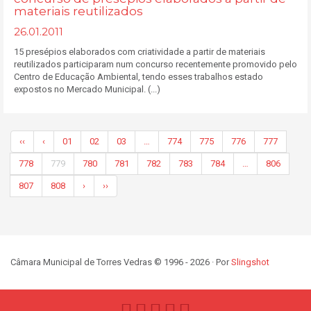
materiais reutilizados
26.01.2011
15 presépios elaborados com criatividade a partir de materiais
reutilizados participaram num concurso recentemente promovido pelo
Centro de Educação Ambiental, tendo esses trabalhos estado
expostos no Mercado Municipal. (...)
‹‹
‹
01
02
03
…
774
775
776
777
778
779
780
781
782
783
784
…
806
807
808
›
››
Câmara Municipal de Torres Vedras © 1996 - 2026 · Por
Slingshot