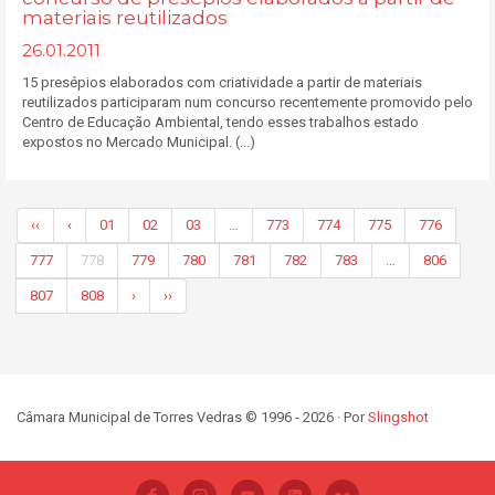
materiais reutilizados
26.01.2011
15 presépios elaborados com criatividade a partir de materiais
reutilizados participaram num concurso recentemente promovido pelo
Centro de Educação Ambiental, tendo esses trabalhos estado
expostos no Mercado Municipal. (...)
‹‹
‹
01
02
03
…
773
774
775
776
777
778
779
780
781
782
783
…
806
807
808
›
››
Câmara Municipal de Torres Vedras © 1996 - 2026 · Por
Slingshot