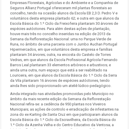
Empresas Florestais, Agrícolas e do Ambiente e a Companhia de
Seguros Allianz Portugal ofereceram mil plantas florestais ao
concelho, tendo na ocasião alunos da Escola EB 2,3 D. Pedro V e
voluntários desta empresa plantado 62; e outra em que alunos da
Escola Básica do 1.º Ciclo da Freixofeira plantaram 30 árvores de
espécies autóctones. Para além destas ações de plantação,
houve mais três no concelho inseridas na edição de 2013 da
Semana da Reflorestação Nacional: uma no Parque Verde de
Runa, no âmbito de uma parceria com o Jumbo Auchan Portugal
Hipermercados, em que voluntários desta empresa e famílias
plantaram 34 árvores; outra, na encosta do Castelo de Torres
Vedras, em que alunos da Escola Profissional Agrícola Fernando
Barros Leal plantaram 33 elementos arbóreos e arbustivos; e
ainda uma outra, num espaço que está a ser reabilitado na
Louriceira, em que alunos da Escola Básica do 1.º Ciclo da Serra
da Vila plantaram 16 árvores de espécies autóctones, tendo
ainda lhes sido proporcionado um ateliê lúdico-pedagógico.
Ainda integrado nas atividades promovidas pelo Município no
âmbito da mais recente edição da Semana da Reflorestação
Nacional refira-se: a cedência de 950 plantas nos Viveiros
Municipais; as ações de controlo e erradicação de infestantes na
zona do ex-Karting de Santa Cruz em que participaram alunos da
Escola Básica do 1.º Ciclo da Escravilheira, da Escola Básica do
1.º Ciclo da Azenha Velha e do Centro Educativo da Ventosa; a