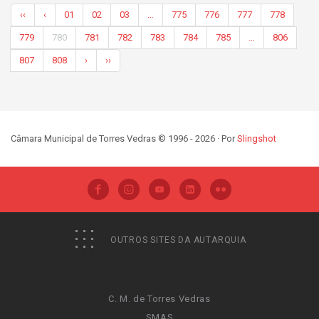
‹‹
‹
01
02
03
…
775
776
777
778
779
780
781
782
783
784
785
…
806
807
808
›
››
Câmara Municipal de Torres Vedras © 1996 - 2026 · Por
Slingshot
OUTROS SITES DA AUTARQUIA
C. M. de Torres Vedras
SMAS