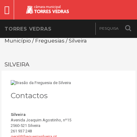
TORRES VEDRAS
Município / Freguesias / Silveira
SILVEIRA
Contactos
Silveira
Avenida Joaquim Agostinho, nº15
2560-521 Silveira
261 937 248
geral@freguesiasilveira.pt