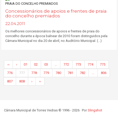
Concessionários de apoios e frentes de praia
do concelho premiados
22.04.2011
Os melhores concessionários de apoios e frentes de praia do
concelho durante a época balnear de 2010 foram distinguidos pela
Câmara Municipal no dia 20 de abril, no Auditório Municipal. (...)
‹‹
‹
01
02
03
…
772
773
774
775
776
777
778
779
780
781
782
…
806
807
808
›
››
Câmara Municipal de Torres Vedras © 1996 - 2026 · Por
Slingshot