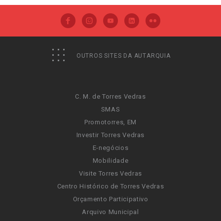
OUTROS SITES DA AUTARQUIA
C. M. de Torres Vedras
SMAS
Promotorres, EM
Investir Torres Vedras
E-negócios
Mobilidade
Visite Torres Vedras
Centro Histórico de Torres Vedras
Orçamento Participativo
Arquivo Municipal