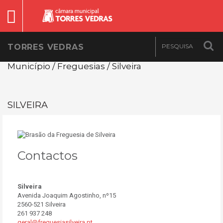
TORRES VEDRAS
Município / Freguesias / Silveira
SILVEIRA
Contactos
Silveira
Avenida Joaquim Agostinho, nº15
2560-521 Silveira
261 937 248
geral@freguesiasilveira.pt