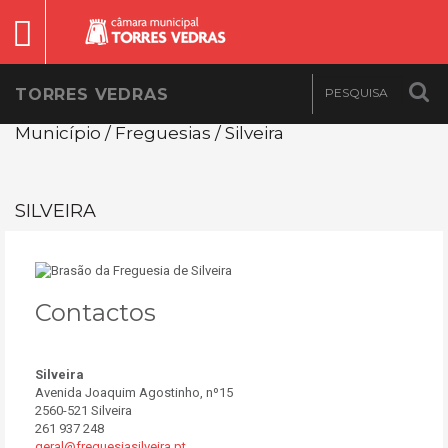
TORRES VEDRAS
Município / Freguesias / Silveira
SILVEIRA
Contactos
Silveira
Avenida Joaquim Agostinho, nº15
2560-521 Silveira
261 937 248
geral@freguesiasilveira.pt