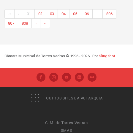
‹‹
‹
01
02
03
04
05
06
…
806
807
808
›
››
Câmara Municipal de Torres Vedras © 1996 - 2026 · Por
Slingshot
OUTROS SITES DA AUTARQUIA
C. M. de Torres Vedras
SMAS