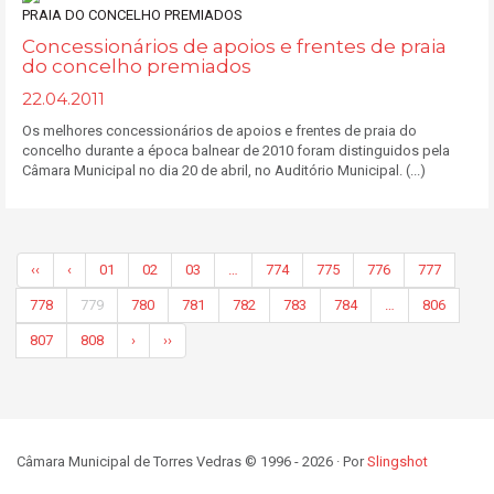
Concessionários de apoios e frentes de praia
do concelho premiados
22.04.2011
Os melhores concessionários de apoios e frentes de praia do
concelho durante a época balnear de 2010 foram distinguidos pela
Câmara Municipal no dia 20 de abril, no Auditório Municipal. (...)
‹‹
‹
01
02
03
…
774
775
776
777
778
779
780
781
782
783
784
…
806
807
808
›
››
Câmara Municipal de Torres Vedras © 1996 - 2026 · Por
Slingshot