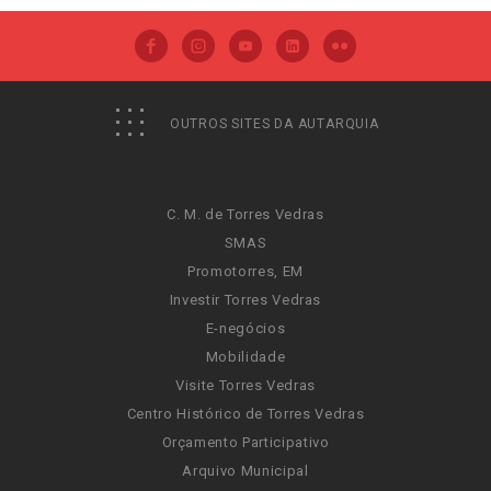
OUTROS SITES DA AUTARQUIA
C. M. de Torres Vedras
SMAS
Promotorres, EM
Investir Torres Vedras
E-negócios
Mobilidade
Visite Torres Vedras
Centro Histórico de Torres Vedras
Orçamento Participativo
Arquivo Municipal