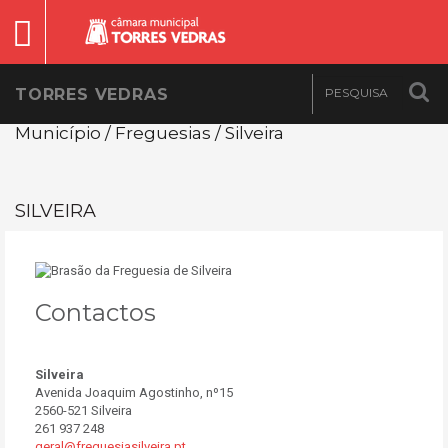
TORRES VEDRAS
Município / Freguesias / Silveira
SILVEIRA
Contactos
Silveira
Avenida Joaquim Agostinho, nº15
2560-521 Silveira
261 937 248
geral@freguesiasilveira.pt