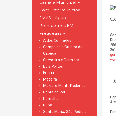
Câmara Municipal
Com. Intermunicipal
C
SMAS - Água
Promotorres EM.
Freguesias
San
Rua
A dos Cunhados
256
Campelos e Outeiro da
261
Cabeça
ger
www
Carvoeira e Carmões
Dois Portos
Freiria
D
Maceira
Maxial e Monte Redondo
Ponte do Rol
Pop
Ramalhal
Áre
Runa
Santa Maria, São Pedro e
Pri