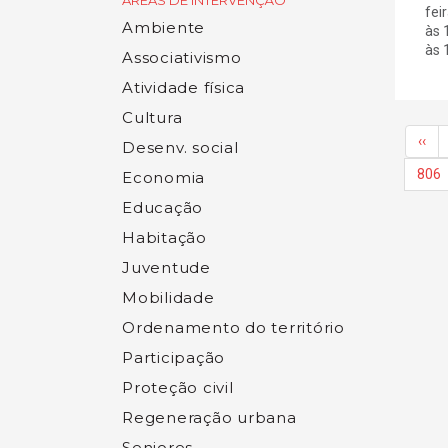
ÁREAS DE INTERVENÇÃO
fei
Ambiente
às 
às 1
Associativismo
Atividade física
Cultura
‹‹
Desenv. social
806
Economia
Educação
Habitação
Juventude
Mobilidade
Ordenamento do território
Participação
Proteção civil
Regeneração urbana
Seniores