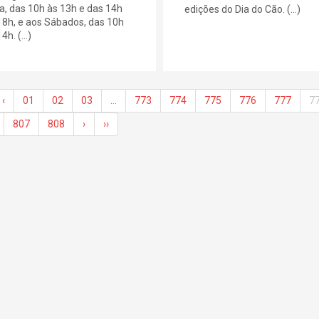
ra, das 10h às 13h e das 14h
edições do Dia do Cão. (...)
18h, e aos Sábados, das 10h
4h. (...)
‹
01
02
03
…
773
774
775
776
777
7
807
808
›
››