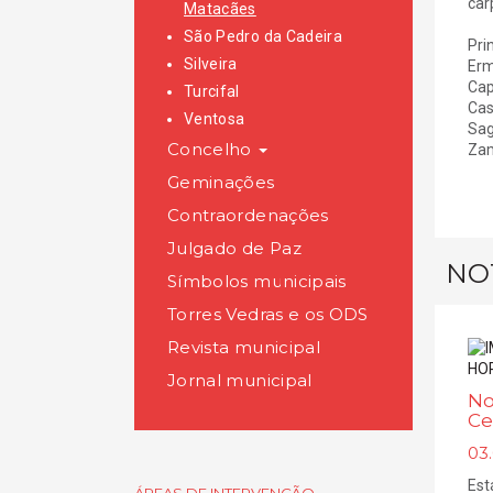
car
Matacães
São Pedro da Cadeira
Pri
Silveira
Erm
Cap
Turcifal
Cas
Ventosa
Sag
Concelho
Zam
Geminações
Contraordenações
Julgado de Paz
NO
Símbolos municipais
Torres Vedras e os ODS
Revista municipal
Jornal municipal
No
Ce
03.
Est