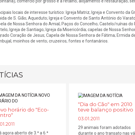
pintaria); comércio por grosso e a retalho; alojamento e restauração; ser
ncipais locais de interesse turístico: Igreja Matriz; Igreja e Convento da 
ida de S. Gião; Aqueduto; Igreja e Convento de Santo António do Varatoj
ela de Nossa Senhora do Amial; Paços do Concelho; Castelo/ruínas do P
telo; Igreja de Santiago; Igreja da Misericórdia; capelas de Nossa Sen
rado Coração de Jesus; Capela de Nossa Senhora de Fátima; Ermida de 
bujal; moinhos de vento; cruzeiros; fontes e fontanários.
TÍCIAS
"Dia do Cão" em 2010
teve balanço positivo
vo horário do "Eco-
ntro"
03.01.2011
01.2011
29 animais foram adotados
á agora aberto de 3.ª a 6.ª
durante o ano transato nas vá