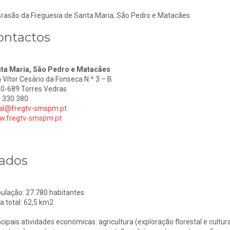
ontactos
ta Maria, São Pedro e Matacães
 Vítor Cesário da Fonseca N.º 3 – B
0-689 Torres Vedras
 330 380
al@fregtv-smspm.pt
.fregtv-smspm.pt
ados
ulação: 27.780 habitantes
a total: 62,5 km2
ncipais atividades económicas: agricultura (exploração florestal e cultura