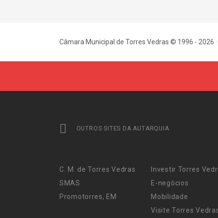
Câmara Municipal de Torres Vedras © 1996 - 2026 ·
OUTROS SITES DA AUTARQUIA
C. M. de Torres Vedras
Investir Torres Ved
SMAS
E-negócios
Promotorres, EM
Mobilidade
Visite Torres Vedra