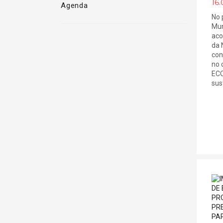
16.
Agenda
No 
Mun
aco
da 
con
no 
ECO
sust