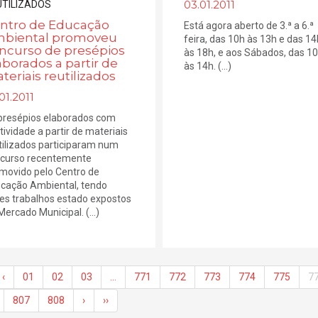
03.01.2011
ntro de Educação
Está agora aberto de 3.ª a 6.ª
biental promoveu
feira, das 10h às 13h e das 14
ncurso de presépios
às 18h, e aos Sábados, das 1
aborados a partir de
às 14h. (...)
teriais reutilizados
01.2011
presépios elaborados com
atividade a partir de materiais
tilizados participaram num
curso recentemente
movido pelo Centro de
cação Ambiental, tendo
es trabalhos estado expostos
Mercado Municipal. (...)
‹
01
02
03
…
771
772
773
774
775
7
807
808
›
››