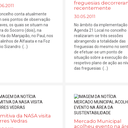
freguesias decorrer
06.2011
recentemente
oncelho conta atualmente
30.05.2011
 seis pontos de observação
aves, os quais se situam na
No âmbito da implementação
ra do Socorro (dois), na
Agenda 21 Local no concelho
nta do Manjapão, no Paul, nos
realizaram-se três sessões
alinhos de Alfaiata e na Foz
abrangendo a totalidade das
io Sizandro. (...)
freguesias do mesmo no sent
de efetuar-se um ponto de
situação sobre a execução do
respetivo plano de ação ao nív
das freguesias. (...)
mitiva da NASA visita
rres Vedras
Mercado Municipal
acolheu evento na ár