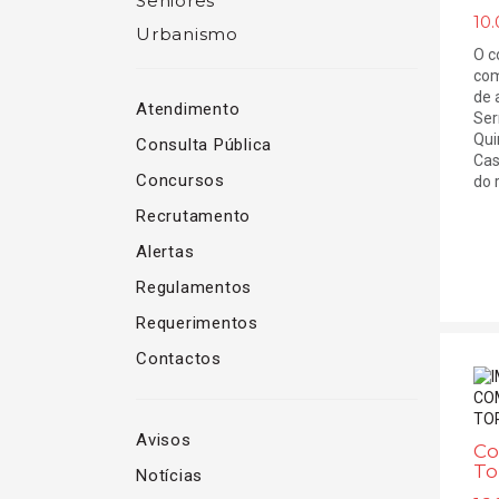
Seniores
10.
Urbanismo
O c
com
de 
Atendimento
Ser
Qui
Consulta Pública
Cas
Concursos
do r
Recrutamento
Alertas
Regulamentos
Requerimentos
Contactos
Avisos
Co
To
Notícias