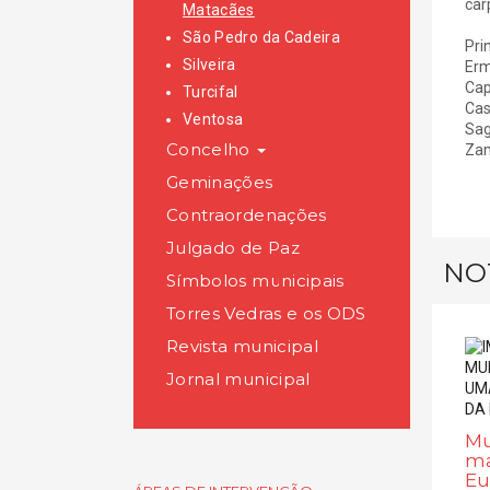
car
Matacães
São Pedro da Cadeira
Pri
Silveira
Erm
Cap
Turcifal
Cas
Ventosa
Sag
Concelho
Zam
Geminações
Contraordenações
Julgado de Paz
NO
Símbolos municipais
Torres Vedras e os ODS
Revista municipal
Jornal municipal
Mu
ma
Eu