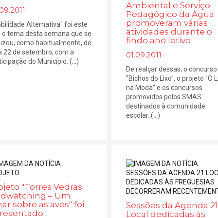
Ambiental e Serviço
09.2011
Pedagógico da Água
promoveram várias
bilidade Alternativa" foi este
atividades durante o
 o tema desta semana que se
findo ano letivo
lizou, como habitualmente, de
a 22 de setembro, com a
01.09.2011
icipação do Município. (...)
De realçar dessas, o concurso
"Bichos do Lixo", o projeto "O L
na Moda" e os concursos
promovidos pelos SMAS
destinados à comunidade
escolar. (...)
ojeto "Torres Vedras
rdwatching – Um
har sobre as aves" foi
Sessões da Agenda 21
resentado
Local dedicadas às