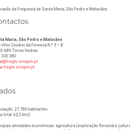
ontactos
ta Maria, São Pedro e Matacães
 Vítor Cesário da Fonseca N.º 3 – B
0-689 Torres Vedras
 330 380
al@fregtv-smspm.pt
.fregtv-smspm.pt
ados
ulação: 27.780 habitantes
a total: 62,5 km2
ncipais atividades económicas: agricultura (exploração florestal e cultura