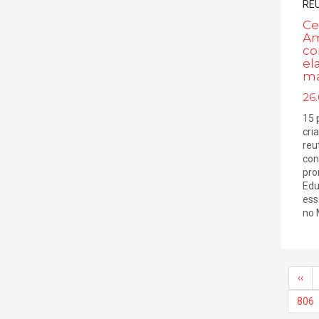
Ce
Am
co
el
ma
26.
15 
cri
reu
con
pro
Edu
ess
no 
‹‹
806