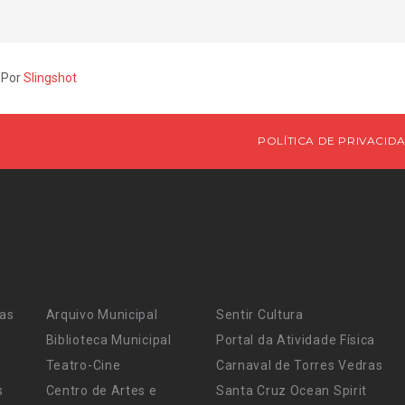
 Por
Slingshot
POLÍTICA DE PRIVACID
ras
Arquivo Municipal
Sentir Cultura
Biblioteca Municipal
Portal da Atividade Física
Teatro-Cine
Carnaval de Torres Vedras
s
Centro de Artes e
Santa Cruz Ocean Spirit