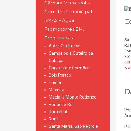
Câmara Municipal
Com. Intermunicipal
C
SMAS - Água
Promotorres EM.
Freguesias
San
Rua
A dos Cunhados
256
Campelos e Outeiro da
261
Cabeça
ger
www
Carvoeira e Carmões
Dois Portos
Freiria
D
Maceira
Maxial e Monte Redondo
Ponte do Rol
Pop
Ramalhal
Áre
Runa
Santa Maria, São Pedro e
Pri