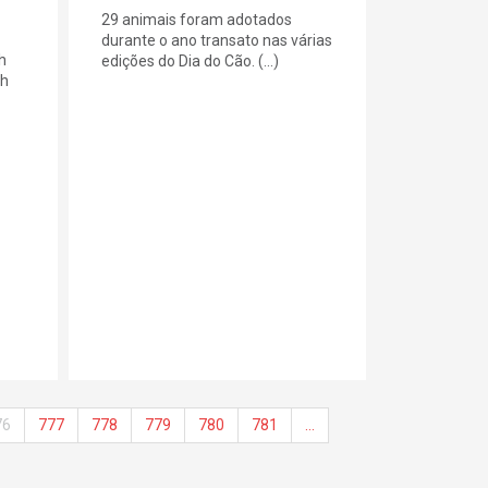
29 animais foram adotados
durante o ano transato nas várias
h
edições do Dia do Cão. (...)
0h
76
777
778
779
780
781
…