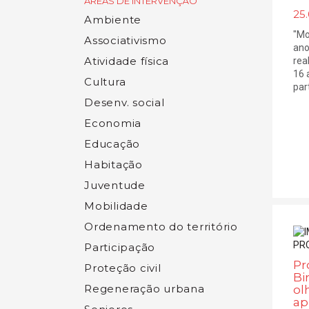
ÁREAS DE INTERVENÇÃO
25.
Ambiente
"Mo
Associativismo
ano
Atividade física
rea
16 
Cultura
part
Desenv. social
Economia
Educação
Habitação
Juventude
Mobilidade
Ordenamento do território
Participação
Pr
Proteção civil
Bi
Regeneração urbana
ol
ap