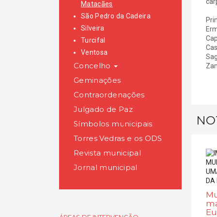
car
Matacães
São Pedro da Cadeira
Pri
Silveira
Erm
Cap
Turcifal
Cas
Ventosa
Sag
Concelho
Zam
Geminações
Contraordenações
Julgado de Paz
NO
Símbolos municipais
Torres Vedras e os ODS
Revista municipal
Jornal municipal
Mu
ma
Eu