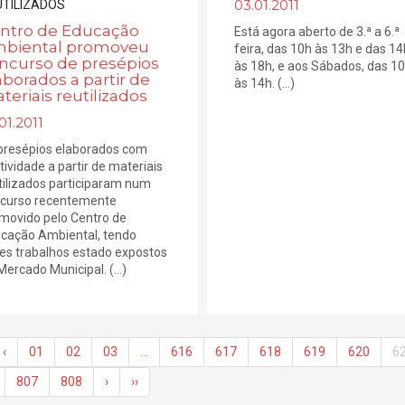
03.01.2011
ntro de Educação
Está agora aberto de 3.ª a 6.ª
biental promoveu
feira, das 10h às 13h e das 14
ncurso de presépios
às 18h, e aos Sábados, das 1
aborados a partir de
às 14h. (...)
teriais reutilizados
01.2011
presépios elaborados com
atividade a partir de materiais
tilizados participaram num
curso recentemente
movido pelo Centro de
cação Ambiental, tendo
es trabalhos estado expostos
Mercado Municipal. (...)
‹
01
02
03
…
616
617
618
619
620
6
807
808
›
››