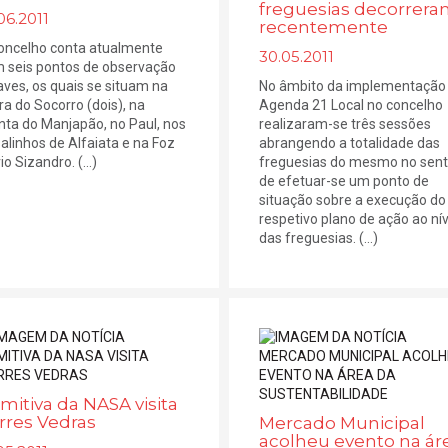
freguesias decorrer
06.2011
recentemente
oncelho conta atualmente
30.05.2011
 seis pontos de observação
aves, os quais se situam na
No âmbito da implementação
ra do Socorro (dois), na
Agenda 21 Local no concelho
nta do Manjapão, no Paul, nos
realizaram-se três sessões
alinhos de Alfaiata e na Foz
abrangendo a totalidade das
io Sizandro. (...)
freguesias do mesmo no sent
de efetuar-se um ponto de
situação sobre a execução do
respetivo plano de ação ao nív
das freguesias. (...)
mitiva da NASA visita
rres Vedras
Mercado Municipal
acolheu evento na ár