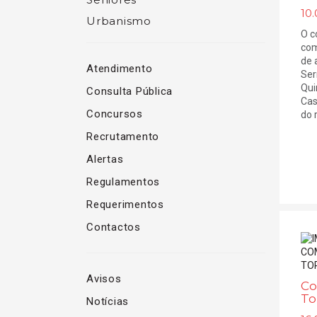
10.
Urbanismo
O c
com
de 
Atendimento
Ser
Qui
Consulta Pública
Cas
Concursos
do r
Recrutamento
Alertas
Regulamentos
Requerimentos
Contactos
Avisos
Co
To
Notícias