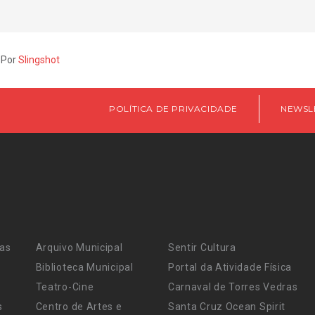
 Por
Slingshot
POLÍTICA DE PRIVACIDADE
NEWSL
ras
Arquivo Municipal
Sentir Cultura
Biblioteca Municipal
Portal da Atividade Física
Teatro-Cine
Carnaval de Torres Vedras
s
Centro de Artes e
Santa Cruz Ocean Spirit