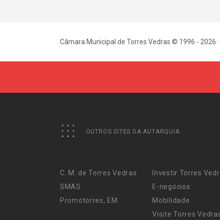
Câmara Municipal de Torres Vedras © 1996 - 2026 ·
OUTROS SITES DA AUTARQUIA
C. M. de Torres Vedras
Investir Torres Ved
SMAS
E-negócios
Promotorres, EM
Mobilidade
Visite Torres Vedra