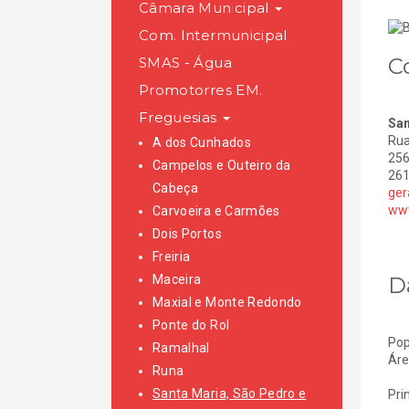
Câmara Municipal
Com. Intermunicipal
C
SMAS - Água
Promotorres EM.
Freguesias
San
Rua
A dos Cunhados
256
Campelos e Outeiro da
261
Cabeça
ger
www
Carvoeira e Carmões
Dois Portos
Freiria
D
Maceira
Maxial e Monte Redondo
Ponte do Rol
Pop
Ramalhal
Áre
Runa
Santa Maria, São Pedro e
Pri