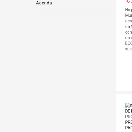
16.
Agenda
No 
Mun
aco
da 
con
no 
ECO
sust