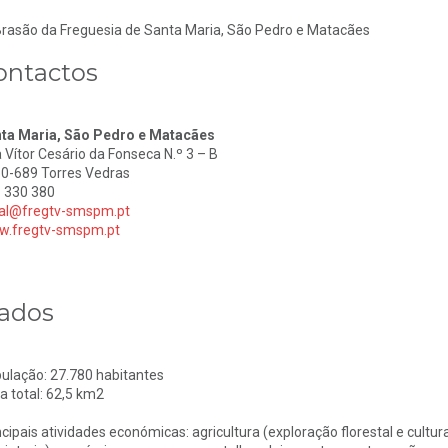
ontactos
ta Maria, São Pedro e Matacães
 Vítor Cesário da Fonseca N.º 3 – B
0-689 Torres Vedras
 330 380
al@fregtv-smspm.pt
.fregtv-smspm.pt
ados
ulação: 27.780 habitantes
a total: 62,5 km2
ncipais atividades económicas: agricultura (exploração florestal e cultura