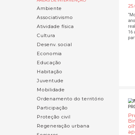
ÁREAS DE INTERVENÇÃO
25.
Ambiente
"Mo
Associativismo
ano
Atividade física
rea
16 
Cultura
part
Desenv. social
Economia
Educação
Habitação
Juventude
Mobilidade
Ordenamento do território
Participação
Pr
Proteção civil
Bi
Regeneração urbana
ol
ap
Seniores