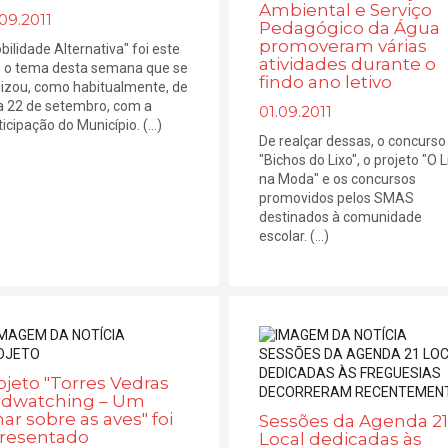
Ambiental e Serviço
09.2011
Pedagógico da Água
promoveram várias
bilidade Alternativa" foi este
atividades durante o
 o tema desta semana que se
findo ano letivo
lizou, como habitualmente, de
a 22 de setembro, com a
01.09.2011
icipação do Município. (...)
De realçar dessas, o concurso
"Bichos do Lixo", o projeto "O L
na Moda" e os concursos
promovidos pelos SMAS
destinados à comunidade
escolar. (...)
ojeto "Torres Vedras
rdwatching – Um
har sobre as aves" foi
Sessões da Agenda 21
resentado
Local dedicadas às