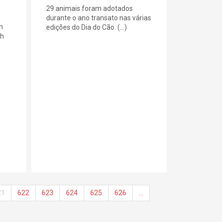
29 animais foram adotados
durante o ano transato nas várias
h
edições do Dia do Cão. (...)
0h
21
622
623
624
625
626
…