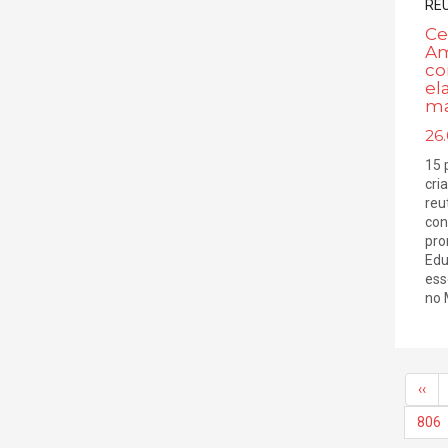
Ce
Am
co
el
ma
26.
15 
cri
reu
con
pro
Edu
ess
no 
‹‹
806