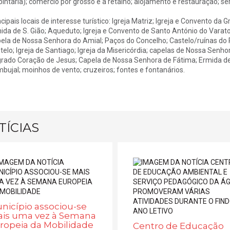
pintaria); comércio por grosso e a retalho; alojamento e restauração; ser
ncipais locais de interesse turístico: Igreja Matriz; Igreja e Convento da 
ida de S. Gião; Aqueduto; Igreja e Convento de Santo António do Varatoj
ela de Nossa Senhora do Amial; Paços do Concelho; Castelo/ruínas do P
telo; Igreja de Santiago; Igreja da Misericórdia; capelas de Nossa Sen
rado Coração de Jesus; Capela de Nossa Senhora de Fátima; Ermida de 
bujal; moinhos de vento; cruzeiros; fontes e fontanários.
TÍCIAS
nicípio associou-se
is uma vez à Semana
ropeia da Mobilidade
Centro de Educação