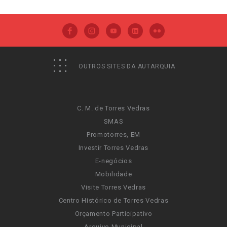
OUTROS SITES DA AUTARQUIA
C. M. de Torres Vedras
SMAS
Promotorres, EM
Investir Torres Vedras
E-negócios
Mobilidade
Visite Torres Vedras
Centro Histórico de Torres Vedras
Orçamento Participativo
Arquivo Municipal