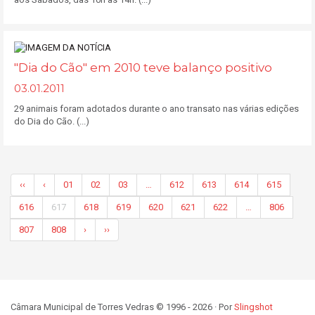
"Dia do Cão" em 2010 teve balanço positivo
03.01.2011
29 animais foram adotados durante o ano transato nas várias edições
do Dia do Cão. (...)
‹‹
‹
01
02
03
…
612
613
614
615
616
617
618
619
620
621
622
…
806
807
808
›
››
Câmara Municipal de Torres Vedras © 1996 - 2026 · Por
Slingshot