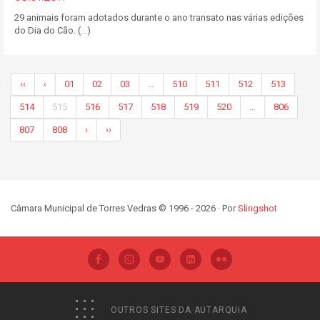
29 animais foram adotados durante o ano transato nas várias edições
do Dia do Cão. (...)
‹‹
‹
01
02
03
…
510
511
512
513
514
515
516
517
518
519
520
…
806
807
808
›
››
Câmara Municipal de Torres Vedras © 1996 - 2026 · Por
Slingshot
OUTROS SITES DA AUTARQUIA