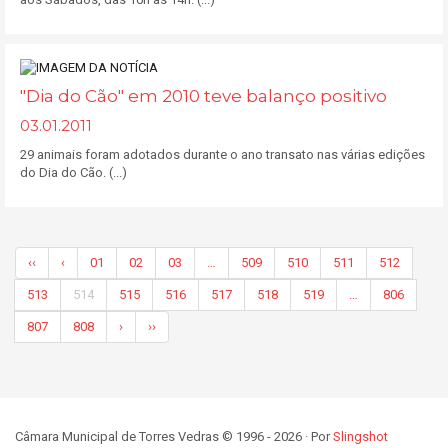
"Dia do Cão" em 2010 teve balanço positivo
03.01.2011
29 animais foram adotados durante o ano transato nas várias edições
do Dia do Cão. (...)
‹‹
‹
01
02
03
…
509
510
511
512
513
514
515
516
517
518
519
…
806
807
808
›
››
Câmara Municipal de Torres Vedras © 1996 - 2026 · Por
Slingshot