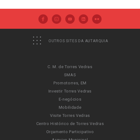
OUTROS SITES DA AUTARQUIA
C. M. de Torres Vedras
SMAS
Promotorres, EM
Investir Torres Vedras
E-negócios
Mobilidade
Visite Torres Vedras
Centro Histórico de Torres Vedras
Orçamento Participativo
Arquivo Municipal