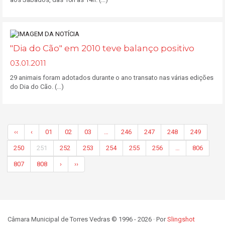
"Dia do Cão" em 2010 teve balanço positivo
03.01.2011
29 animais foram adotados durante o ano transato nas várias edições
do Dia do Cão. (...)
‹‹
‹
01
02
03
…
246
247
248
249
250
251
252
253
254
255
256
…
806
807
808
›
››
Câmara Municipal de Torres Vedras © 1996 - 2026 · Por
Slingshot