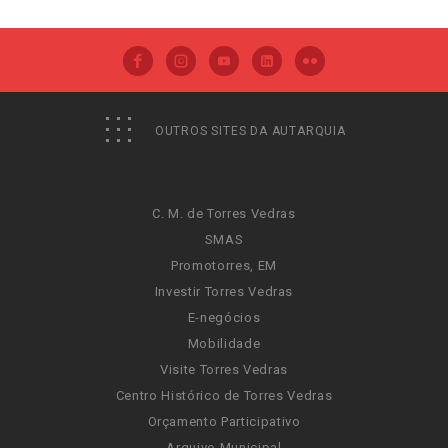
OUTROS SITES DA AUTARQUIA
C. M. de Torres Vedras
SMAS
Promotorres, EM
Investir Torres Vedras
E-negócios
Mobilidade
Visite Torres Vedras
Centro Histórico de Torres Vedras
Orçamento Participativo
Arquivo Municipal