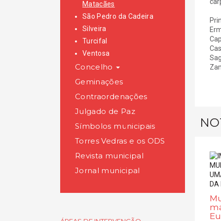
car
Matacães
São Pedro da Cadeira
Pri
Silveira
Erm
Cap
Turcifal
Cas
Ventosa
Sag
Concelho
Zam
Geminações
Contraordenações
Julgado de Paz
NO
Símbolos municipais
Torres Vedras e os ODS
Revista municipal
Jornal municipal
Mu
ma
Eu