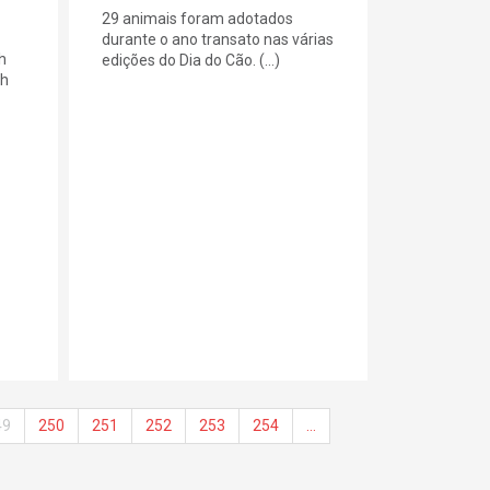
29 animais foram adotados
durante o ano transato nas várias
h
edições do Dia do Cão. (...)
0h
49
250
251
252
253
254
…