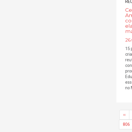
Ce
Am
co
el
ma
26.
15 
cri
reu
con
pro
Edu
ess
no 
‹‹
806