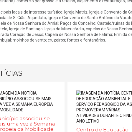
pintaria); comércio por grosso e a retalho; alojamento e restauração; ser
ncipais locais de interesse turístico: Igreja Matriz; Igreja e Convento da 
ida de S. Gião; Aqueduto; Igreja e Convento de Santo António do Varatoj
ela de Nossa Senhora do Amial; Paços do Concelho; Castelo/ruínas do P
telo; Igreja de Santiago; Igreja da Misericórdia; capelas de Nossa Sen
rado Coração de Jesus; Capela de Nossa Senhora de Fátima; Ermida de 
bujal; moinhos de vento; cruzeiros; fontes e fontanários.
TÍCIAS
nicípio associou-se
is uma vez à Semana
ropeia da Mobilidade
Centro de Educação