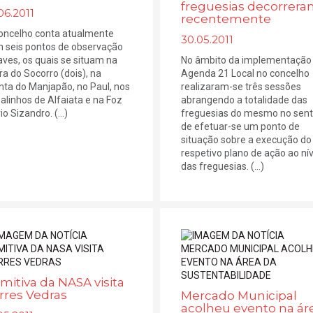
freguesias decorrer
06.2011
recentemente
oncelho conta atualmente
30.05.2011
 seis pontos de observação
aves, os quais se situam na
No âmbito da implementação
ra do Socorro (dois), na
Agenda 21 Local no concelho
nta do Manjapão, no Paul, nos
realizaram-se três sessões
alinhos de Alfaiata e na Foz
abrangendo a totalidade das
io Sizandro. (...)
freguesias do mesmo no sent
de efetuar-se um ponto de
situação sobre a execução do
respetivo plano de ação ao nív
das freguesias. (...)
mitiva da NASA visita
rres Vedras
Mercado Municipal
acolheu evento na ár