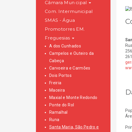
Câmara Municipal
Com. Intermunicipal
C
SMAS - Água
Promotorres EM.
Freguesias
San
Rua
A dos Cunhados
256
Campelos e Outeiro da
261
Cabeça
ger
www
Carvoeira e Carmões
Dois Portos
Freiria
D
Maceira
Maxial e Monte Redondo
Ponte do Rol
Pop
Ramalhal
Áre
Runa
Santa Maria, São Pedro e
Pri