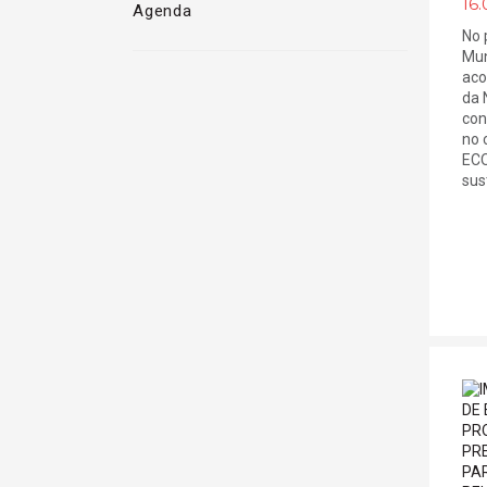
16.
Agenda
No 
Mun
aco
da 
con
no 
ECO
sust