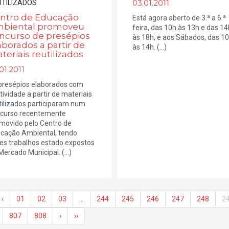
03.01.2011
ntro de Educação
Está agora aberto de 3.ª a 6.ª
biental promoveu
feira, das 10h às 13h e das 14
ncurso de presépios
às 18h, e aos Sábados, das 1
aborados a partir de
às 14h. (...)
teriais reutilizados
01.2011
presépios elaborados com
atividade a partir de materiais
tilizados participaram num
curso recentemente
movido pelo Centro de
cação Ambiental, tendo
es trabalhos estado expostos
Mercado Municipal. (...)
‹
01
02
03
…
244
245
246
247
248
2
807
808
›
››