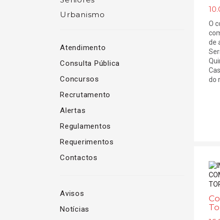
10.
Urbanismo
O c
com
de 
Atendimento
Ser
Qui
Consulta Pública
Cas
Concursos
do r
Recrutamento
Alertas
Regulamentos
Requerimentos
Contactos
Avisos
Co
To
Notícias