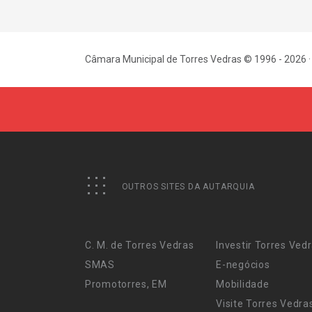
Câmara Municipal de Torres Vedras © 1996 - 2026 ·
OUTROS SITES DA AUTARQUIA
C. M. de Torres Vedras
Investir Torres Ved
SMAS
E-negócios
Promotorres, EM
Mobilidade
Visite Torres Vedra