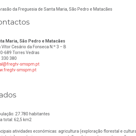
ontactos
ta Maria, São Pedro e Matacães
 Vítor Cesário da Fonseca N.º 3 – B
0-689 Torres Vedras
 330 380
al@fregtv-smspm.pt
.fregtv-smspm.pt
ados
ulação: 27.780 habitantes
a total: 62,5 km2
ncipais atividades económicas: agricultura (exploração florestal e cultura