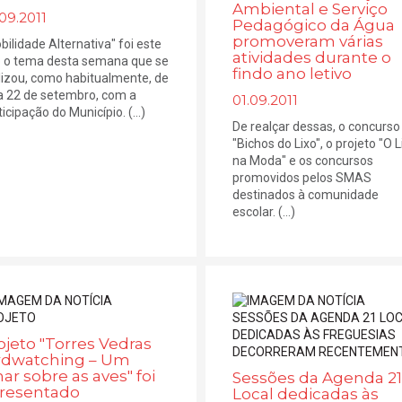
Ambiental e Serviço
09.2011
Pedagógico da Água
promoveram várias
bilidade Alternativa" foi este
atividades durante o
 o tema desta semana que se
findo ano letivo
lizou, como habitualmente, de
a 22 de setembro, com a
01.09.2011
icipação do Município. (...)
De realçar dessas, o concurso
"Bichos do Lixo", o projeto "O L
na Moda" e os concursos
promovidos pelos SMAS
destinados à comunidade
escolar. (...)
ojeto "Torres Vedras
rdwatching – Um
har sobre as aves" foi
Sessões da Agenda 21
resentado
Local dedicadas às