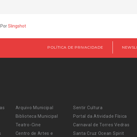
 Por
Slingshot
POLÍTICA DE PRIVACIDADE
NEWSL
ras
Arquivo Municipal
Sentir Cultura
Biblioteca Municipal
Portal da Atividade Física
Teatro-Cine
Carnaval de Torres Vedras
s
Centro de Artes e
Santa Cruz Ocean Spirit