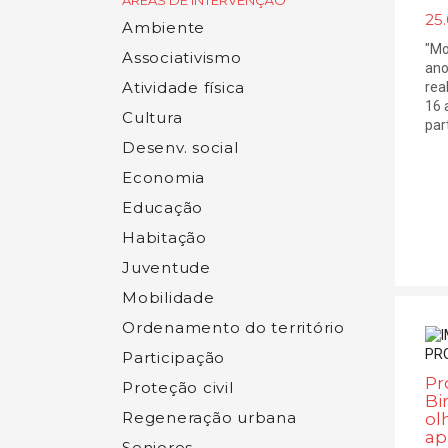
ÁREAS DE INTERVENÇÃO
25.
Ambiente
"Mo
Associativismo
ano
Atividade física
rea
16 
Cultura
part
Desenv. social
Economia
Educação
Habitação
Juventude
Mobilidade
Ordenamento do território
Participação
Pr
Proteção civil
Bi
Regeneração urbana
ol
ap
Seniores