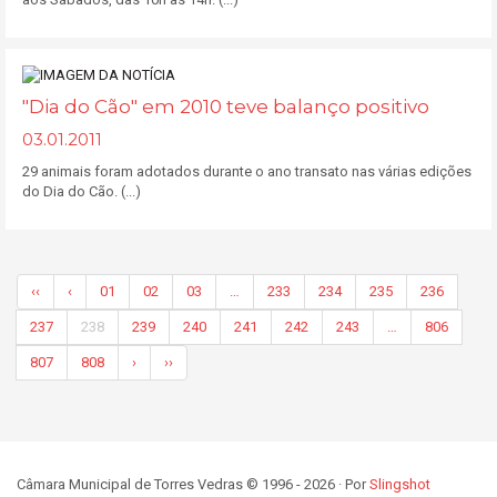
"Dia do Cão" em 2010 teve balanço positivo
03.01.2011
29 animais foram adotados durante o ano transato nas várias edições
do Dia do Cão. (...)
‹‹
‹
01
02
03
…
233
234
235
236
237
238
239
240
241
242
243
…
806
807
808
›
››
Câmara Municipal de Torres Vedras © 1996 - 2026 · Por
Slingshot