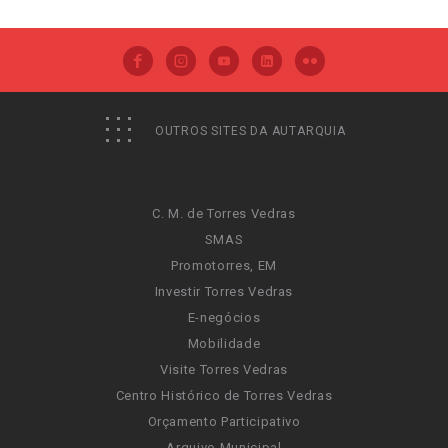
OUTROS SITES DA AUTARQUIA
C. M. de Torres Vedras
SMAS
Promotorres, EM
Investir Torres Vedras
E-negócios
Mobilidade
Visite Torres Vedras
Centro Histórico de Torres Vedras
Orçamento Participativo
Arquivo Municipal