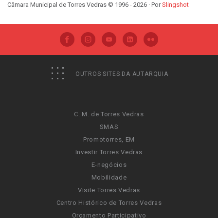
Câmara Municipal de Torres Vedras © 1996 - 2026 · Por
Slingshot
OUTROS SITES DA AUTARQUIA
C. M. de Torres Vedras
SMAS
Promotorres, EM
Investir Torres Vedras
E-negócios
Mobilidade
Visite Torres Vedras
Centro Histórico de Torres Vedras
Orçamento Participativo