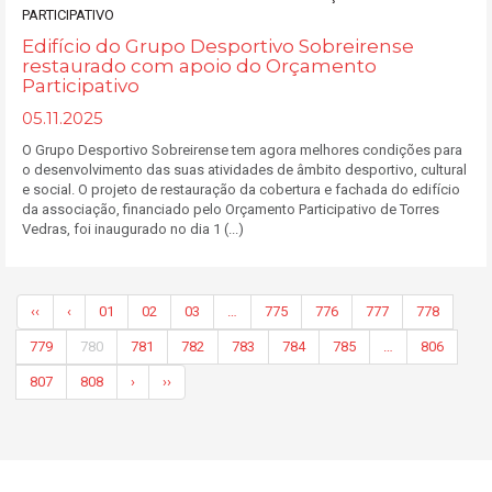
Edifício do Grupo Desportivo Sobreirense
restaurado com apoio do Orçamento
Participativo
05.11.2025
O Grupo Desportivo Sobreirense tem agora melhores condições para
o desenvolvimento das suas atividades de âmbito desportivo, cultural
e social. O projeto de restauração da cobertura e fachada do edifício
da associação, financiado pelo Orçamento Participativo de Torres
Vedras, foi inaugurado no dia 1 (...)
‹‹
‹
01
02
03
…
775
776
777
778
779
780
781
782
783
784
785
…
806
807
808
›
››