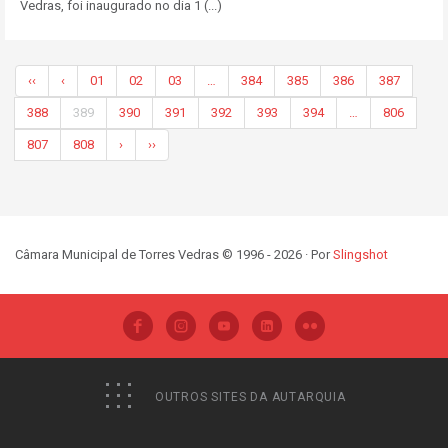
Vedras, foi inaugurado no dia 1 (...)
‹‹
‹
01
02
03
…
384
385
386
387
388
389
390
391
392
393
394
…
806
807
808
›
››
Câmara Municipal de Torres Vedras © 1996 - 2026 · Por
Slingshot
OUTROS SITES DA AUTARQUIA