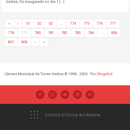
Vedras, foi inaugurado no dia 1 (...)
‹‹
‹
01
02
03
…
774
775
776
777
778
779
780
781
782
783
784
…
806
807
808
›
››
Câmara Municipal de Torres Vedras © 1996 - 2026 · Por
Slingshot
OUTROS SITES DA AUTARQUIA