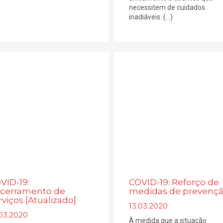
necessitem de cuidados
inadiáveis. (...)
VID-19:
COVID-19: Reforço de
cerramento de
medidas de prevenç
rviços [Atualizado]
13.03.2020
.03.2020
À medida que a situação