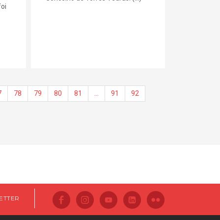
oi
7
78
79
80
81
…
91
92
ETTER