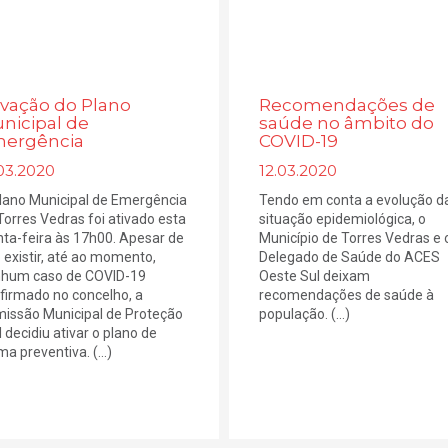
ivação do Plano
Recomendações de
nicipal de
saúde no âmbito do
ergência
COVID-19
03.2020
12.03.2020
lano Municipal de Emergência
Tendo em conta a evolução d
Torres Vedras foi ativado esta
situação epidemiológica, o
nta-feira às 17h00. Apesar de
Município de Torres Vedras e 
 existir, até ao momento,
Delegado de Saúde do ACES
hum caso de COVID-19
Oeste Sul deixam
firmado no concelho, a
recomendações de saúde à
issão Municipal de Proteção
população. (...)
l decidiu ativar o plano de
a preventiva. (...)