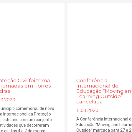
oteção Civil foi tema
Conferência
 jornadas em Torres
Internacional de
dras
Educação “Moving a
Learning Outside”
03.2020
cancelada
unicípio comemorou de novo
11.03.2020
ia Internacional da Proteção
A Conferência Internacional d
il, este ano com um conjunto
Educação “Moving and Learni
atividades que decorreram
Outside” marcada para 27 e 2
re os dias 4 e 7 de março.