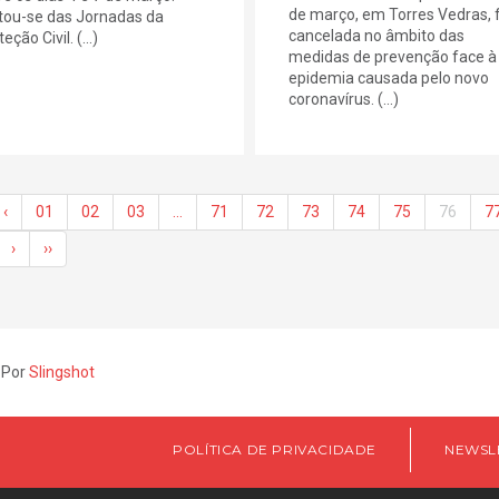
de março, em Torres Vedras, f
tou-se das Jornadas da
cancelada no âmbito das
eção Civil. (...)
medidas de prevenção face à
epidemia causada pelo novo
coronavírus. (...)
‹
01
02
03
…
71
72
73
74
75
76
7
›
››
 Por
Slingshot
POLÍTICA DE PRIVACIDADE
NEWSL