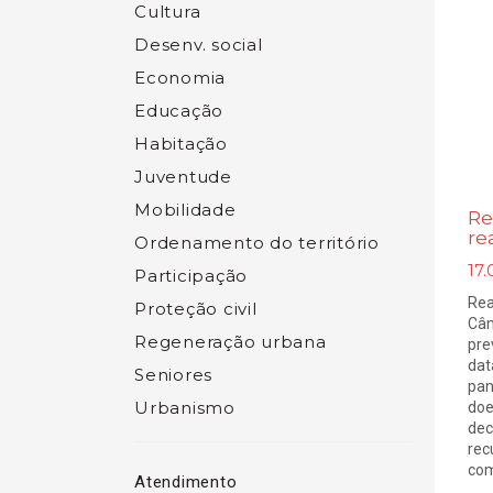
Cultura
Desenv. social
Economia
Educação
Habitação
Juventude
Mobilidade
Re
re
Ordenamento do território
17.
Participação
Rea
Proteção civil
Câm
Regeneração urbana
pre
dat
Seniores
pan
Urbanismo
doe
dec
rec
com
Atendimento