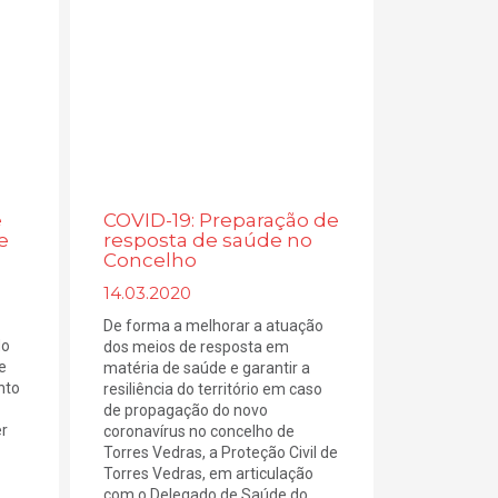
e
COVID-19: Preparação de
e
resposta de saúde no
Concelho
14.03.2020
De forma a melhorar a atuação
do
dos meios de resposta em
e
matéria de saúde e garantir a
nto
resiliência do território em caso
de propagação do novo
er
coronavírus no concelho de
Torres Vedras, a Proteção Civil de
Torres Vedras, em articulação
com o Delegado de Saúde do