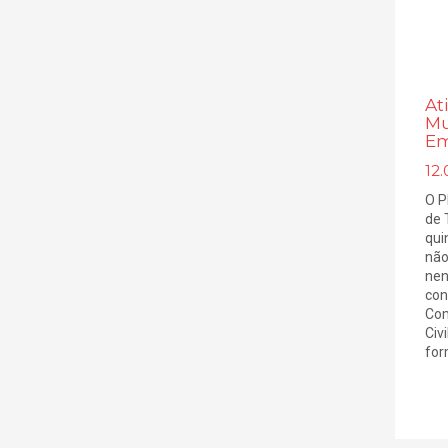
At
Mu
Em
12.
O P
de 
qui
não
nen
con
Com
Civi
form