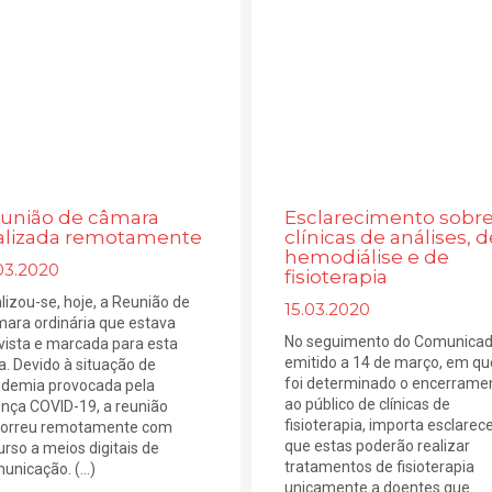
união de câmara
Esclarecimento sobr
alizada remotamente
clínicas de análises, d
hemodiálise e de
03.2020
fisioterapia
lizou-se, hoje, a Reunião de
15.03.2020
ara ordinária que estava
No seguimento do Comunica
vista e marcada para esta
emitido a 14 de março, em qu
a. Devido à situação de
foi determinado o encerrame
demia provocada pela
ao público de clínicas de
nça COVID-19, a reunião
fisioterapia, importa esclarec
orreu remotamente com
que estas poderão realizar
urso a meios digitais de
tratamentos de fisioterapia
unicação. (...)
unicamente a doentes que