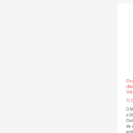
Pr
de
Ve
11.
O M
o D
Civ
de 
ent