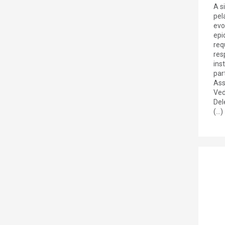
A s
pel
evo
epi
req
res
ins
par
Ass
Ved
Del
(...)