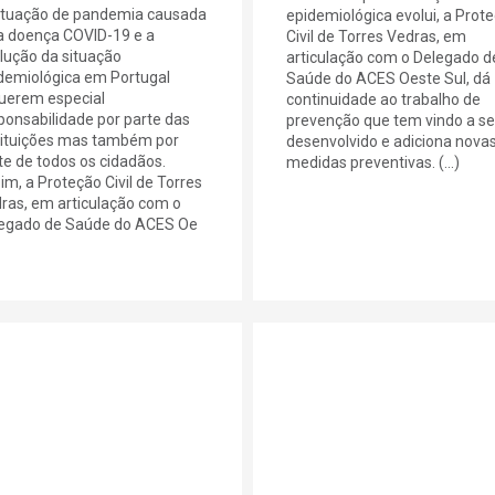
ituação de pandemia causada
epidemiológica evolui, a Prot
a doença COVID-19 e a
Civil de Torres Vedras, em
lução da situação
articulação com o Delegado d
demiológica em Portugal
Saúde do ACES Oeste Sul, dá
uerem especial
continuidade ao trabalho de
ponsabilidade por parte das
prevenção que tem vindo a se
tituições mas também por
desenvolvido e adiciona nova
te de todos os cidadãos.
medidas preventivas. (...)
im, a Proteção Civil de Torres
ras, em articulação com o
egado de Saúde do ACES Oe