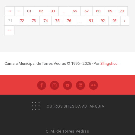
‹‹
‹
01
02
03
…
66
67
68
69
70
71
72
73
74
75
76
…
91
92
93
›
››
Câmara Municipal de Torres Vedras © 1996 - 2026 · Por
Slingshot
OUTROS SITES DA AUTARQUIA
C. M. de Torres Vedras