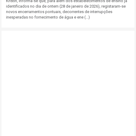
Kristin, informa-se que, para além dos estabelecimentos de ensino já
identificados no dia de ontem (28 de janeiro de 2026), registaram-se
novos encerramentos pontuais, decorrentes de interrupções
inesperadas no fornecimento de água e ene (...)