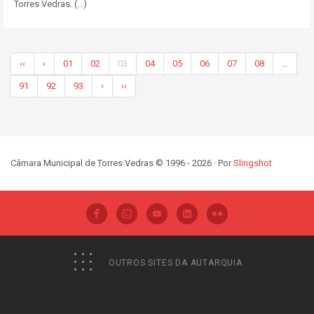
Torres Vedras. (...)
‹‹
‹
01
02
03
04
05
06
07
08
…
91
92
93
›
››
Câmara Municipal de Torres Vedras © 1996 - 2026 · Por
Slingshot
OUTROS SITES DA AUTARQUIA