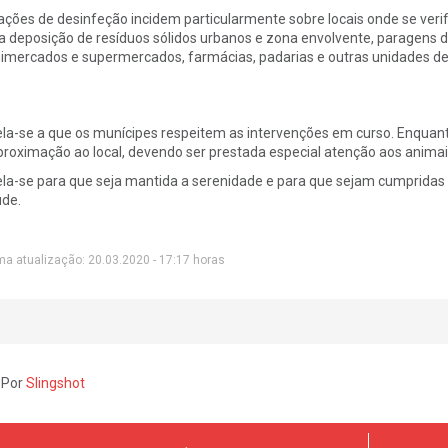
ações de desinfeção incidem particularmente sobre locais onde se veri
a deposição de resíduos sólidos urbanos e zona envolvente, paragens d
imercados e supermercados, farmácias, padarias e outras unidades de 
la-se a que os munícipes respeitem as intervenções em curso. Enquant
proximação ao local, devendo ser prestada especial atenção aos anima
la-se para que seja mantida a serenidade e para que sejam cumpridas
de.
ma atualização: 20.03.2020 - 17:17 horas
 Por
Slingshot