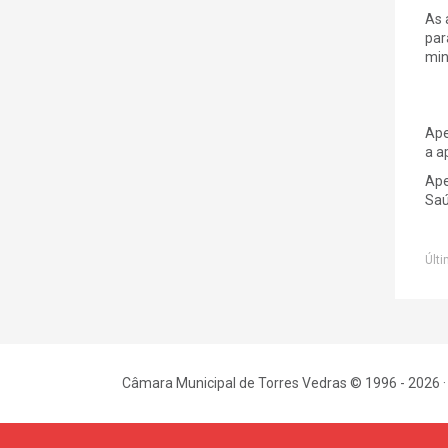
As 
par
min
Ape
a a
Ape
Saú
Últi
Câmara Municipal de Torres Vedras © 1996 - 2026 ·