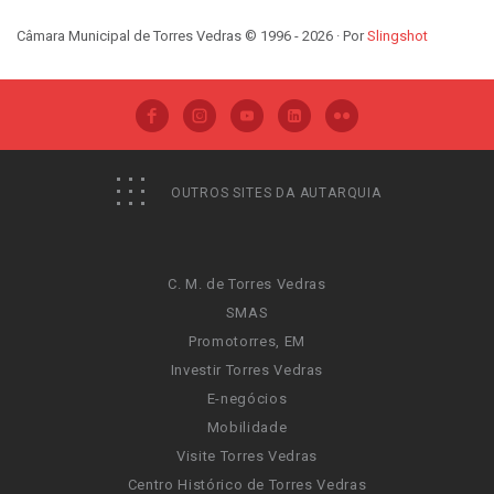
Câmara Municipal de Torres Vedras © 1996 - 2026 · Por
Slingshot
OUTROS SITES DA AUTARQUIA
C. M. de Torres Vedras
SMAS
Promotorres, EM
Investir Torres Vedras
E-negócios
Mobilidade
Visite Torres Vedras
Centro Histórico de Torres Vedras