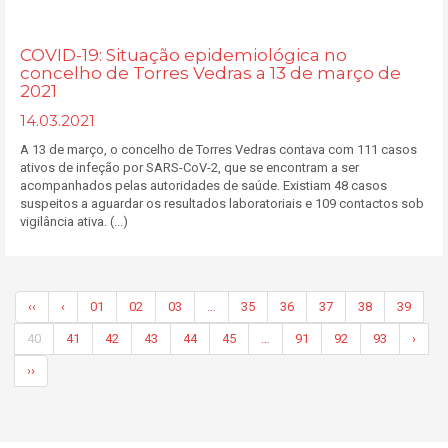
COVID-19: Situação epidemiológica no
concelho de Torres Vedras a 13 de março de
2021
14.03.2021
A 13 de março, o concelho de Torres Vedras contava com 111 casos
ativos de infeção por SARS-CoV-2, que se encontram a ser
acompanhados pelas autoridades de saúde. Existiam 48 casos
suspeitos a aguardar os resultados laboratoriais e 109 contactos sob
vigilância ativa. (...)
‹‹
‹
01
02
03
…
35
36
37
38
39
40
41
42
43
44
45
…
91
92
93
›
››