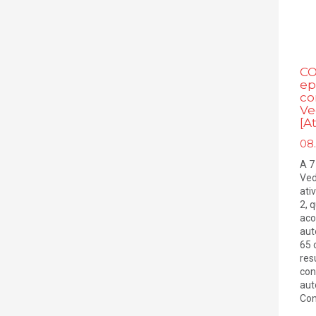
CO
ep
co
Ve
[A
08
A 7
Ved
ati
2, 
aco
aut
65 
res
con
aut
Conc