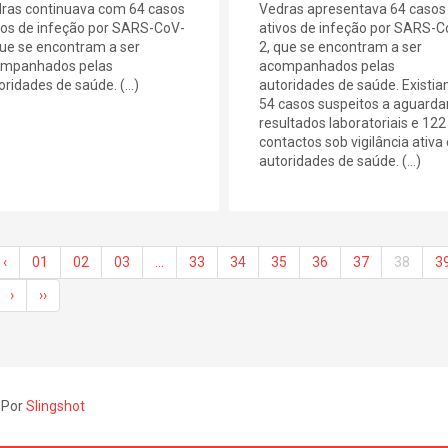
ras continuava com 64 casos
Vedras apresentava 64 casos
vos de infeção por SARS-CoV-
ativos de infeção por SARS-C
que se encontram a ser
2, que se encontram a ser
mpanhados pelas
acompanhados pelas
oridades de saúde. (...)
autoridades de saúde. Existi
54 casos suspeitos a aguarda
resultados laboratoriais e 122
contactos sob vigilância ativa
autoridades de saúde. (...)
‹
01
02
03
…
33
34
35
36
37
38
3
›
››
 Por
Slingshot