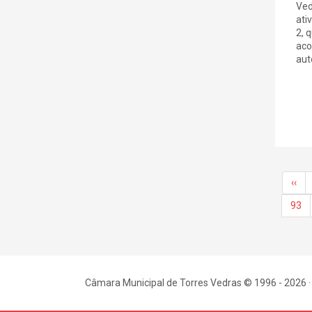
Ved
ati
2, 
aco
aut
‹‹
93
Câmara Municipal de Torres Vedras © 1996 - 2026 ·