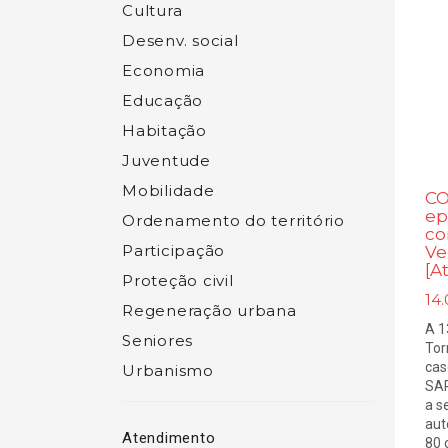
Cultura
Desenv. social
Economia
Educação
Habitação
Juventude
Mobilidade
CO
ep
Ordenamento do território
co
Participação
Ve
[A
Proteção civil
14.
Regeneração urbana
A 1
Seniores
Tor
cas
Urbanismo
SAR
a s
aut
Atendimento
80 