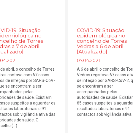
VID-19: Situação
COVID-19: Situação
idemiológica no
epidemiológica no
ncelho de Torres
concelho de Torres
dras a 7 de abril
Vedras a 6 de abril
tualizado]
[Atualizado]
.04.2021
07.04.2021
 de abril, o concelho de Torres
A 6 de abril, o concelho de Tor
ras contava com 67 casos
Vedras registava 67 casos ati
vos de infeção por SARS-CoV-
de infeção por SARS-CoV-2, 
que se encontram a ser
se encontram a ser
mpanhados pelas
acompanhados pelas
oridades de saúde. Existiam
autoridades de saúde. Existi
casos suspeitos a aguardar os
65 casos suspeitos a aguarda
ultados laboratoriais e 91
resultados laboratoriais e 91
tactos sob vigilância ativa das
contactos sob vigilância ativa. (
oridades de saúde. O
elho (...)