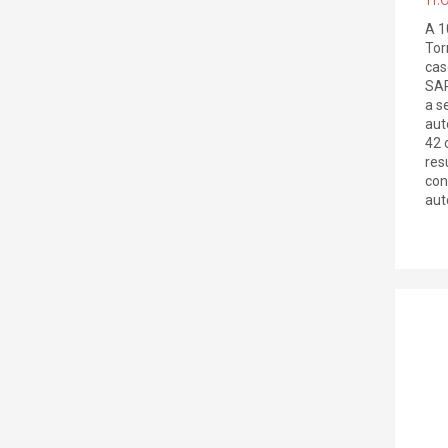
A 1
Tor
cas
SAR
a s
aut
42 
res
con
aut