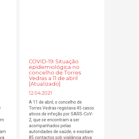
COVID-19: Situação
epidemiológica no
concelho de Torres
Vedras a 11 de abril
[Atualizado]
12.04.2021
A 11 de abril, o concelho de
0
Torres Vedras registava 45 casos
ativos de infeção por SARS-CoV-
am
2, que se encontram a ser
acompanhados pelas
iam
autoridades de saúde, e existiam
iva
85 contactos sob vigilância ativa