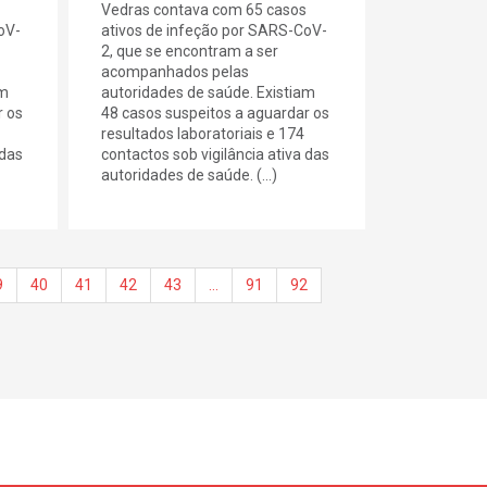
Vedras contava com 65 casos
oV-
ativos de infeção por SARS-CoV-
2, que se encontram a ser
acompanhados pelas
am
autoridades de saúde. Existiam
r os
48 casos suspeitos a aguardar os
resultados laboratoriais e 174
 das
contactos sob vigilância ativa das
autoridades de saúde. (...)
9
40
41
42
43
…
91
92