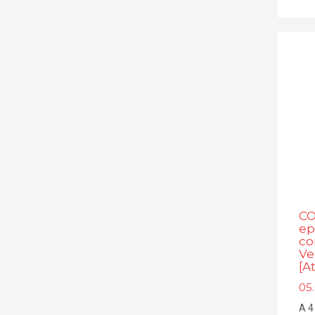
CO
ep
co
Ve
[A
05
A 4