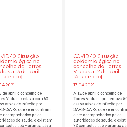
VID-19: Situação
COVID-19: Situação
idemiológica no
epidemiológica no
ncelho de Torres
concelho de Torres
dras a 13 de abril
Vedras a 12 de abril
tualizado]
[Atualizado]
04.2021
13.04.2021
3 de abril, o concelho de
A 12 de abril, o concelho de
res Vedras contava com 60
Torres Vedras apresentava 5
os ativos de infeção por
casos ativos de infeção por
S-CoV-2, que se encontram
SARS-CoV-2, que se encontr
er acompanhados pelas
a ser acompanhados pelas
oridades de saúde, e existiam
autoridades de saúde, e exist
contactos sob vigilância ativa
83 contactos sob vigilância at