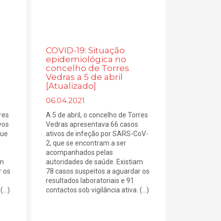
COVID-19: Situação
epidemiológica no
concelho de Torres
Vedras a 5 de abril
[Atualizado]
06.04.2021
res
A 5 de abril, o concelho de Torres
vos
Vedras apresentava 66 casos
que
ativos de infeção por SARS-CoV-
2, que se encontram a ser
acompanhados pelas
am
autoridades de saúde. Existiam
r os
78 casos suspeitos a aguardar os
resultados laboratoriais e 91
...)
contactos sob vigilância ativa. (...)