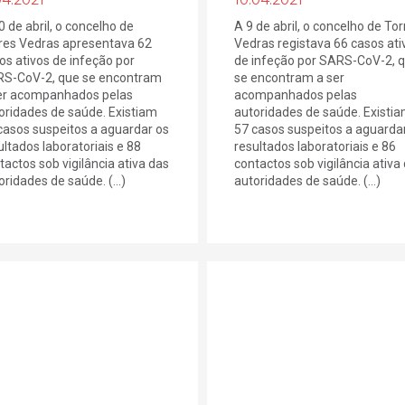
0 de abril, o concelho de
A 9 de abril, o concelho de Tor
res Vedras apresentava 62
Vedras registava 66 casos ati
os ativos de infeção por
de infeção por SARS-CoV-2, 
S-CoV-2, que se encontram
se encontram a ser
er acompanhados pelas
acompanhados pelas
oridades de saúde. Existiam
autoridades de saúde. Existi
casos suspeitos a aguardar os
57 casos suspeitos a aguarda
ultados laboratoriais e 88
resultados laboratoriais e 86
tactos sob vigilância ativa das
contactos sob vigilância ativa
oridades de saúde. (...)
autoridades de saúde. (...)