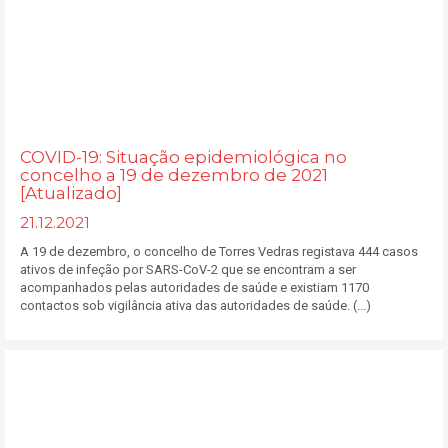
COVID-19: Situação epidemiológica no
concelho a 19 de dezembro de 2021
[Atualizado]
21.12.2021
A 19 de dezembro, o concelho de Torres Vedras registava 444 casos
ativos de infeção por SARS-CoV-2 que se encontram a ser
acompanhados pelas autoridades de saúde e existiam 1170
contactos sob vigilância ativa das autoridades de saúde. (...)