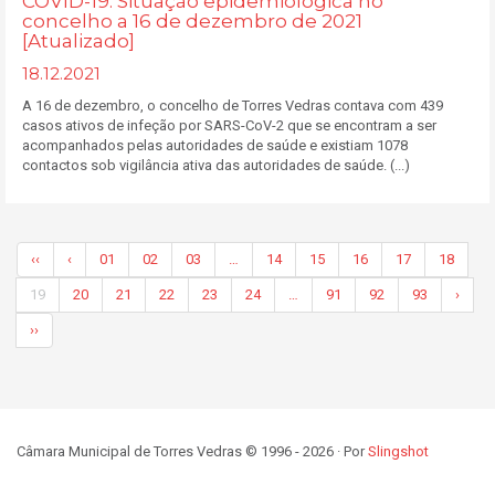
COVID-19: Situação epidemiológica no
concelho a 16 de dezembro de 2021
[Atualizado]
18.12.2021
A 16 de dezembro, o concelho de Torres Vedras contava com 439
casos ativos de infeção por SARS-CoV-2 que se encontram a ser
acompanhados pelas autoridades de saúde e existiam 1078
contactos sob vigilância ativa das autoridades de saúde. (...)
‹‹
‹
01
02
03
…
14
15
16
17
18
19
20
21
22
23
24
…
91
92
93
›
››
Câmara Municipal de Torres Vedras © 1996 - 2026 · Por
Slingshot