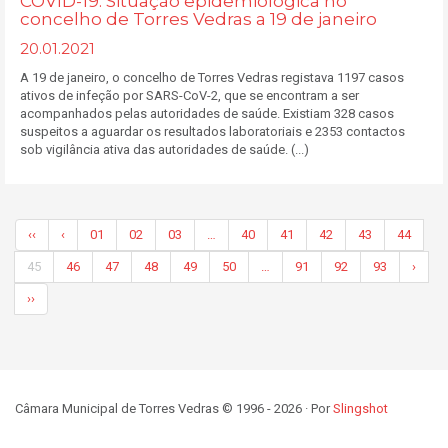
COVID-19: Situação epidemiológica no
concelho de Torres Vedras a 19 de janeiro
20.01.2021
A 19 de janeiro, o concelho de Torres Vedras registava 1197 casos
ativos de infeção por SARS-CoV-2, que se encontram a ser
acompanhados pelas autoridades de saúde. Existiam 328 casos
suspeitos a aguardar os resultados laboratoriais e 2353 contactos
sob vigilância ativa das autoridades de saúde. (...)
‹‹
‹
01
02
03
…
40
41
42
43
44
45
46
47
48
49
50
…
91
92
93
›
››
Câmara Municipal de Torres Vedras © 1996 - 2026 · Por
Slingshot