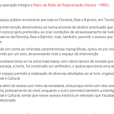
a operação integra o
Plano de Ação de Regeneração Urbana – PARU
.
spaço público envolvente aos bairros Floresta, Reis e Barreto, em Torres
a intervenção desenvolveu-se numa encosta de declive acentuado que es
 este projeto pretendeu-se criar condições de atravessamento de todo 
bairros da Floresta, Reis e Barreto, mas, também, permitir o acesso ao
a.
do em conta as referidas características topográficas, optou-se por cria
inido por um eixo, atravessando todo o espaço de intervenção.
scadaria inicia-se na zona mais baixa, com vários lances de escada q
a praça, a norte, foi construído um anfiteatro, o qual proporciona uma a
e espaço permite a realização de diversas atividades ao ar livre, organi
al e Cultural.
a além do acesso por meio da escadaria, esta praça conta com dois ac
eta, praticamente de nível, enquanto o outro permitirá também a interli
ial e Cultural, sendo que nesse acesso existirá um elevador que facult
dicionada.