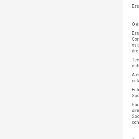
Est
O e
Est
Com
os 
áre
Ten
def
A e
est
Est
Soci
Par
dir
Soc
con