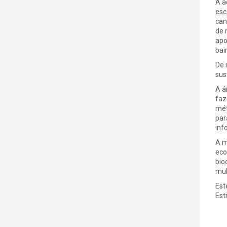
A a
esc
can
de 
apo
bair
De 
sus
A á
faz
mét
par
inf
A m
eco
bio
mul
Est
Est