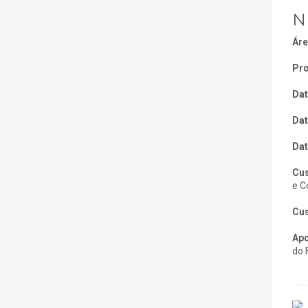
N
Áre
Pro
Dat
Dat
Dat
Cus
e C
Cus
Apo
do 