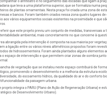
companhar o anfiteatro e no seguimento das escadas que ligam a praça
adaria que leva a uma plataforma superior, que se formaliza numa peq
teiros de plantas ornamentais. Nesta praça foi criada uma zona de esta
mesas e bancos. Foram também criados nessa zona quatro lugares de
io aos vários equipamentos sociais existentes na proximidade e que s
ros.
referir que este projeto previu um conjunto de medidas, transversais a
tentabilidade ambiental, mais concretamente no que concerne à quest
rea abrangida pela intervenção é composta na sua maioria por vegetaçã
em a ligação entre os vários níveis altimétricos propostos foram reves
odos de hidrossementeira. Foram ainda plantados alguns elementos a
a o espaço de intervenção e que permitem criar zonas de sombra junto 
ormal.
ancha de vegetação que se instalou neste espaço contribuirá de forma 
lógico, promovendo o desenvolvimento e a melhoria da estrutura ecoló
diversidade, do escoamento hídrico, da qualidade do ar e do conforto 
tifuncionalidade da paisagem urbana.
e projeto integra o PARU (Plano de Ação de Regeneração Urbana) e es
ratégico de Desenvolvimento Urbano).