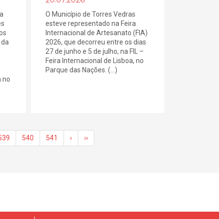
 a
O Município de Torres Vedras
es
esteve representado na Feira
os
Internacional de Artesanato (FIA)
 da
2026, que decorreu entre os dias
27 de junho e 5 de julho, na FIL –
Feira Internacional de Lisboa, no
Parque das Nações. (...)
a no
539
540
541
›
››