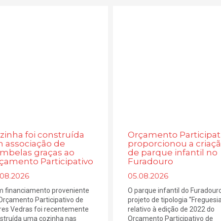
zinha foi construída
Orçamento Participat
 associação de
proporcionou a criaç
mbelas graças ao
de parque infantil no
çamento Participativo
Furadouro
.08.2026
05.08.2026
 financiamento proveniente
O parque infantil do Furadouro
Orçamento Participativo de
projeto de tipologia “Freguesi
res Vedras foi recentemente
relativo à edição de 2022 do
struída uma cozinha nas
Orçamento Participativo de