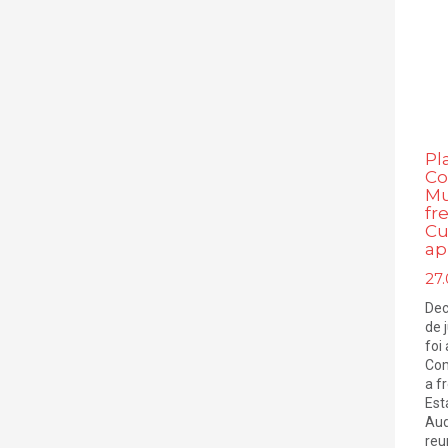
Pl
Co
Mu
fr
Cu
ap
27.
Dec
de 
foi
Com
a f
Est
Aud
reu