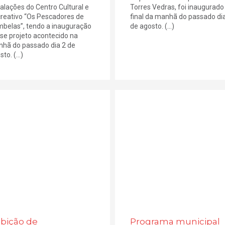
talações do Centro Cultural e
Torres Vedras, foi inaugurado
reativo “Os Pescadores de
final da manhã do passado di
belas”, tendo a inauguração
de agosto. (...)
se projeto acontecido na
hã do passado dia 2 de
to. (...)
ibição de
Programa municipal