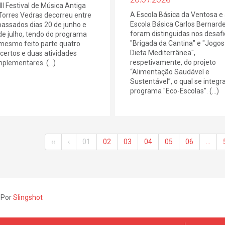
III Festival de Música Antiga
A Escola Básica da Ventosa e
Torres Vedras decorreu entre
Escola Básica Carlos Bernard
passados dias 20 de junho e
foram distinguidas nos desafi
de julho, tendo do programa
"Brigada da Cantina" e "Jogos
mesmo feito parte quatro
Dieta Mediterrânea",
certos e duas atividades
respetivamente, do projeto
plementares. (...)
“Alimentação Saudável e
Sustentável”, o qual se integr
programa "Eco-Escolas". (...)
‹‹
‹
01
02
03
04
05
06
…
 Por
Slingshot