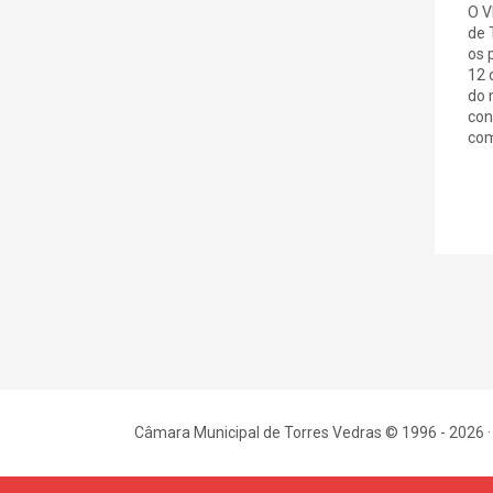
O V
de 
os 
12 
do 
con
com
Câmara Municipal de Torres Vedras © 1996 - 2026 ·