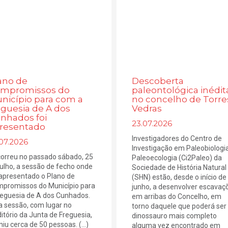
ano de
Descoberta
mpromissos do
paleontológica inédit
nicípio para com a
no concelho de Torre
eguesia de A dos
Vedras
nhados foi
23.07.2026
resentado
Investigadores do Centro de
07.2026
Investigação em Paleobiologi
orreu no passado sábado, 25
Paleoecologia (Ci2Paleo) da
julho, a sessão de fecho onde
Sociedade de História Natural
 apresentado o Plano de
(SHN) estão, desde o início de
promissos do Município para
junho, a desenvolver escavaç
reguesia de A dos Cunhados.
em arribas do Concelho, em
a sessão, com lugar no
torno daquele que poderá ser
itório da Junta de Freguesia,
dinossauro mais completo
niu cerca de 50 pessoas. (...)
alguma vez encontrado em