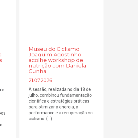
Museu do Ciclismo
a
Joaquim Agostinho
s
acolhe workshop de
nutrição com Daniela
Cunha
21.07.2026
A sessão, realizada no dia 18 de
a e
julho, combinou fundamentação
científica e estratégias práticas
para otimizar a energia, a
performance e a recuperação no
ões
ciclismo. (...)
 o