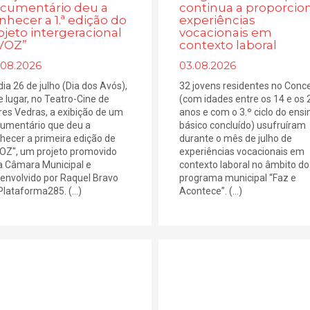
cumentário deu a
continua a proporcio
nhecer a 1.ª edição do
experiências
ojeto intergeracional
vocacionais em
VOZ”
contexto laboral
.08.2026
03.08.2026
dia 26 de julho (Dia dos Avós),
32 jovens residentes no Conc
e lugar, no Teatro-Cine de
(com idades entre os 14 e os 
res Vedras, a exibição de um
anos e com o 3.º ciclo do ensi
umentário que deu a
básico concluído) usufruíram
hecer a primeira edição de
durante o mês de julho de
OZ", um projeto promovido
experiências vocacionais em
a Câmara Municipal e
contexto laboral no âmbito do
envolvido por Raquel Bravo
programa municipal “Faz e
Plataforma285. (...)
Acontece”. (...)