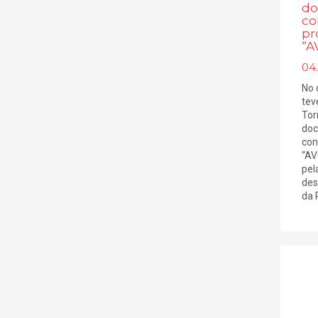
do
co
pr
“A
04
No 
tev
Tor
doc
con
“AV
pel
des
da 