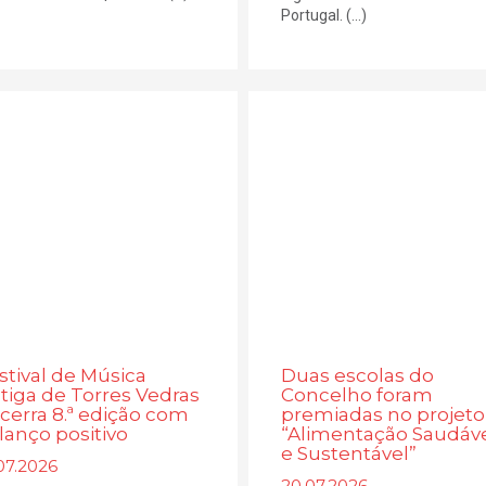
Portugal. (...)
stival de Música
Duas escolas do
tiga de Torres Vedras
Concelho foram
cerra 8.ª edição com
premiadas no projeto
lanço positivo
“Alimentação Saudáv
e Sustentável”
07.2026
20.07.2026