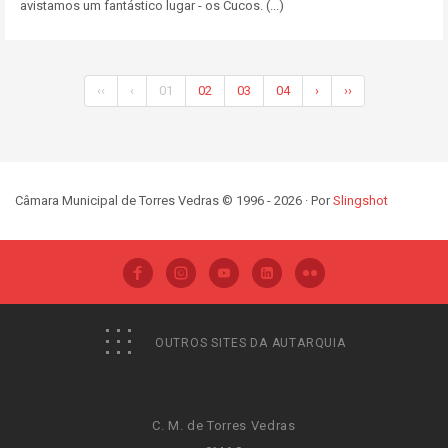
avistamos um fantástico lugar - os Cucos. (...)
‹‹
‹
01
02
03
04
›
››
Câmara Municipal de Torres Vedras © 1996 - 2026 · Por
Slingshot
OUTROS SITES DA AUTARQUIA
C. M. de Torres Vedras