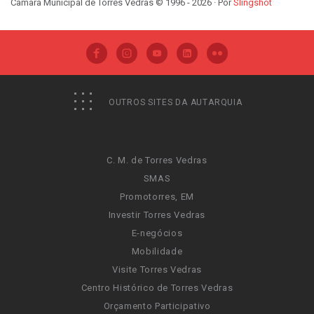
Câmara Municipal de Torres Vedras © 1996 - 2026 · Por
Slingshot
OUTROS SITES DA AUTARQUIA
C. M. de Torres Vedras
SMAS
Promotorres, EM
Investir Torres Vedras
E-negócios
Mobilidade
Visite Torres Vedras
Centro Histórico de Torres Vedras
Orçamento Participativo