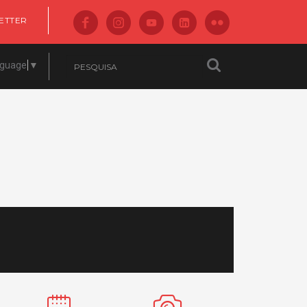
ETTER
nguage
▼