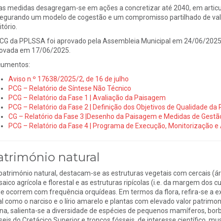
as medidas desagregam-se em ações a concretizar até 2040, em articul
egurando um modelo de cogestão e um compromisso partilhado de valo
itório.
CG da PPLSSA foi aprovado pela Assembleia Municipal em 24/06/2025
ovada em 17/06/2025.
umentos:
Aviso n.º 17638/2025/2, de 16 de julho
PCG – Relatório de Síntese Não Técnico
PCG – Relatório da Fase 1 | Avaliação da Paisagem
PCG – Relatório da Fase 2 | Definição dos Objetivos de Qualidade d
CG – Relatório da Fase 3 |Desenho da Paisagem e Medidas de Gestã
PCG – Relatório da Fase 4 | Programa de Execução, Monitorização 
atrimónio natural
património natural, destacam-se as estruturas vegetais com cercais (á
aico agrícola e florestal e as estruturas ripícolas (i.e. da margem dos c
e ocorrem com frequência orquídeas. Em termos da flora, refira-se a e
al como o narciso e o lírio amarelo e plantas com elevado valor patrimon
na, salienta-se a diversidade de espécies de pequenos mamíferos, borbo
seis do Cretácico Superior e troncos fósseis, de interesse científico, mu