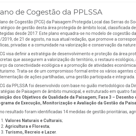
lano de Cogestão da PPLSSA
lano de Cogestão (PCG) da Paisagem Protegida Local das Serras do So
ratégico de gestão desta área protegida de âmbito local, classificada 
tegidas desde 2017. Este plano enquadra-se no modelo de cogestão das 
/2019, de 21 de agosto, na sua atual redação, que promove a correspon
licas, privadas e a comunidade na valorização e conservação da nature
CG visa definir a estratégia de desenvolvimento e proteção da área pr
cretas que assegurem a valorização do território, o restauro ecológico, a
orço da conectividade ecológica e a promoção de atividades económicas 
turismo. Trata-se de um compromisso formal entre os vários agentes co
lementação de ações partilhadas, uma gestão participada e integrada.
CG da PPLSSA foi desenvolvido com base no guião metodológico da Direç
ratégias de Paisagem de âmbito municipal, e estruturado em quatro fa
inição dos Objetivos de Qualidade da Paisagem; Fase 3 – Desenho
grama de Execução, Monitorização e Avaliação da Gestão da Pai
o resultado foram identificadas 14 medidas de gestão prioritárias, agr
Valores Naturais e Culturais
;
Agricultura e Floresta
;
Turismo, Recreio e Lazer
.