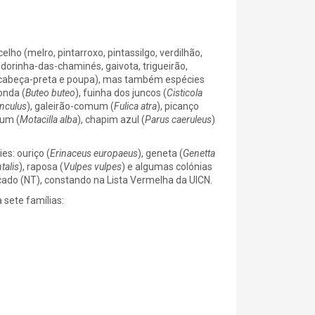
o (melro, pintarroxo, pintassilgo, verdilhão,
andorinha-das-chaminés, gaivota, trigueirão,
-de-cabeça-preta e poupa), mas também espécies
onda (
Buteo buteo
), fuinha dos juncos (
Cisticola
unculus
), galeirão-comum (
Fulica atra
), picanço
mum (
Motacilla alba
), chapim azul (
Parus caeruleus
)
s: ouriço (
Erinaceus europaeus
), geneta (
Genetta
talis
), raposa (
Vulpes vulpes
) e algumas colónias
ado (NT), constando na Lista Vermelha da UICN.
sete famílias: