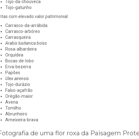
Tojo-da-chouveca
Tojo-gatunho
ntas com elevado valor patrimonial:
Carrasco-da-arrábida
Carrasco-arbóreo
Carrasqueira
Arabis lusitanica boiss
Rosa-albardeira
Orquídea
Bocas-de-lobo
Erva-bezerra
Papões
Ulex airensis
Tojo-durázio
Falso-açafrão
Orégão-maior
Avena
Tomilho
Abrunheiro
Ameixeira-brava