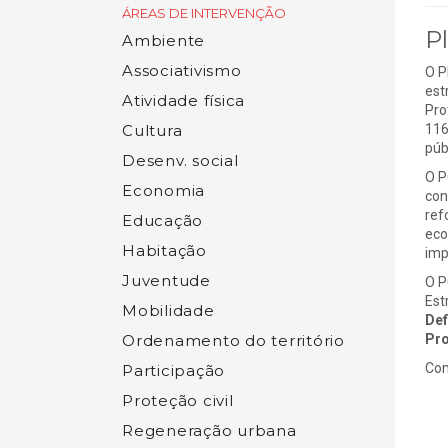
ÁREAS DE INTERVENÇÃO
P
Ambiente
Associativismo
O P
est
Atividade física
Pro
116
Cultura
púb
Desenv. social
O P
Economia
con
ref
Educação
eco
Habitação
imp
Juventude
O P
Est
Mobilidade
Def
Pro
Ordenamento do território
Com
Participação
Proteção civil
Regeneração urbana