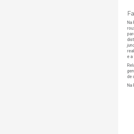
F
Na 
rou
par
dis
junc
real
e a
Rel
gen
de 
Na 