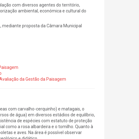
ação com diversos agentes do território,
rização ambiental, económica e cultural do
, mediante proposta da Câmara Municipal
a Paisagem
o
e Avaliação da Gestão da Paisagem
reas com carvalho-cerquinho) e matagais, o
ursos de água) em diversos estádios de equilíbrio,
xistência de espécies com estatuto de proteção
ial como a rosa albardeira e o tomilho. Quanto à
letas e aves. Na área é possível observar
seológico e didático.