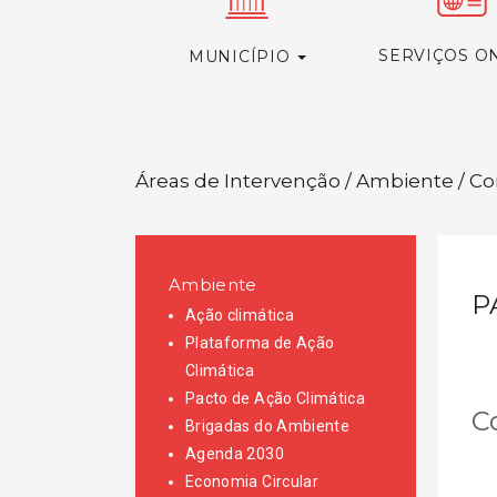
SERVIÇOS O
MUNICÍPIO
Áreas de Intervenção / Ambiente / Co
Ambiente
P
Ação climática
Plataforma de Ação
Climática
Pacto de Ação Climática
C
Brigadas do Ambiente
Agenda 2030
Economia Circular