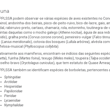
auna
PPLSSA podem observar-se várias espécies de aves existentes no Concelh
xinol, andorinha-dos-beirais, pisco-de-peito-ruivo, bico-de-lacre, gaio, 
dal, rabirruivo-preto, cartaxo, chamariz, rola, estorninho, toutinegra
tintas daquelas como o mocho galego (
Athene noctua
), águia de asa red
idis
), gralha preta (
Corvus corone corone
), peneireiro-vulgar (
Falco tinn
 (
Lanius meridionalis
), cotovia dos bosques (
Lullula arbórea
), alvéola co
 felosa-musical (
Phylloscopus collybita
).
ativamente aos mamíferos, encontram-se indícios das seguintes espécie
etta
), fuinha (
Martes foina
), texugo (
Meles meles
), toupeira (
Talpa occiden
coelho-bravo (
Oryctolagus cuniculus
), que tem estatuto de Quase Ameaç
PPLSSA também se identificam espécies de borboletas, pertencentes a 
Sphingidae
Arctiidae
Hesperiidae
Papilionidae
Pieridae
Lycaenidae
Nymphalidae