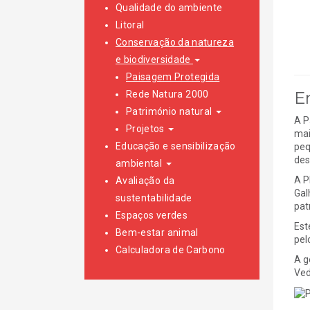
Qualidade do ambiente
Litoral
Conservação da natureza
e biodiversidade
Paisagem Protegida
E
Rede Natura 2000
Património natural
A P
Projetos
mai
Educação e sensibilização
peq
des
ambiental
A P
Avaliação da
Gal
sustentabilidade
pat
Espaços verdes
Est
Bem-estar animal
pel
Calculadora de Carbono
A g
Ved