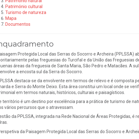
Património natural
Património cultural
Turismo de natureza
Mapa
Documentos
nquadramento
aisagem Protegida Local das Serras do Socorro e Archeira (PPLSSA) abr
oritariamente pelas freguesias do Turcifal e da União das Freguesias d
uenas áreas da freguesia de Santa Maria, São Pedro e Matacães. A sul
envolve a encosta sul da Serra do Socorro.
PLSSA destaca-se da envolvente em termos de relevo e é composta pela
harda e Serra do Monte Deixo. Esta área constitui um local onde se ver
rimonial em termos naturais, históricos, culturais e paisagísticos.
e território é um destino por excelência para a prática de turismo de nat
os vários percursos que o atravessam.
estão da PPLSSA, integrada na Rede Nacional de Áreas Protegidas, é r
ras.