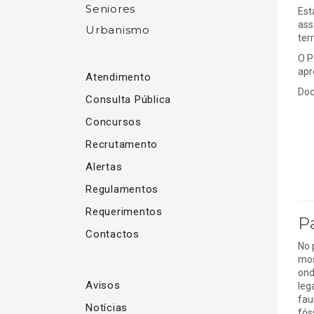
Seniores
Est
ass
Urbanismo
terr
O P
apr
Atendimento
Doc
Consulta Pública
Concursos
Recrutamento
Alertas
Regulamentos
Requerimentos
P
Contactos
No 
mos
ond
Avisos
leg
fau
Notícias
fós