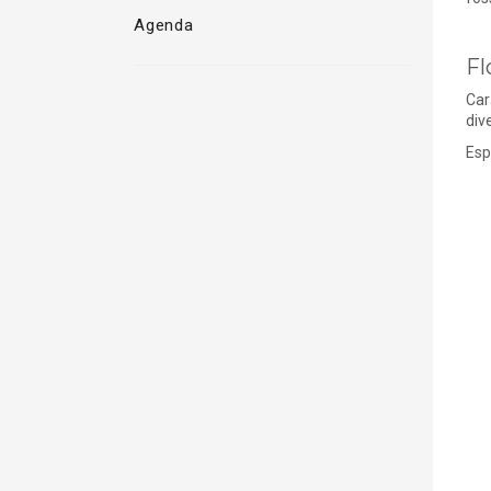
Agenda
Fl
Car
div
Esp