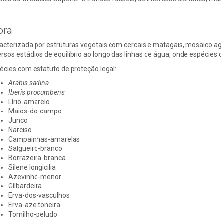
ora
acterizada por estruturas vegetais com cercais e matagais, mosaico agrí
ersos estádios de equilíbrio ao longo das linhas de água, onde espéci
écies com estatuto de proteção legal:
Arabis sadina
Iberis procumbens
Lírio-amarelo
Maios-do-campo
Junco
Narciso
Campainhas-amarelas
Salgueiro-branco
Borrazeira-branca
Silene longicilia
Azevinho-menor
Gilbardeira
Erva-dos-vasculhos
Erva-azeitoneira
Tomilho-peludo