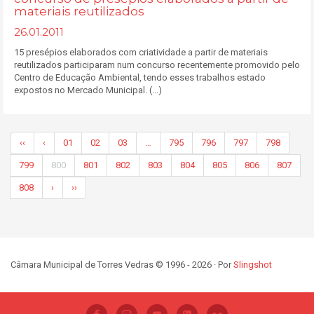
materiais reutilizados
26.01.2011
15 presépios elaborados com criatividade a partir de materiais
reutilizados participaram num concurso recentemente promovido pelo
Centro de Educação Ambiental, tendo esses trabalhos estado
expostos no Mercado Municipal. (...)
‹‹
‹
01
02
03
…
795
796
797
798
799
800
801
802
803
804
805
806
807
808
›
››
Câmara Municipal de Torres Vedras © 1996 - 2026 · Por
Slingshot