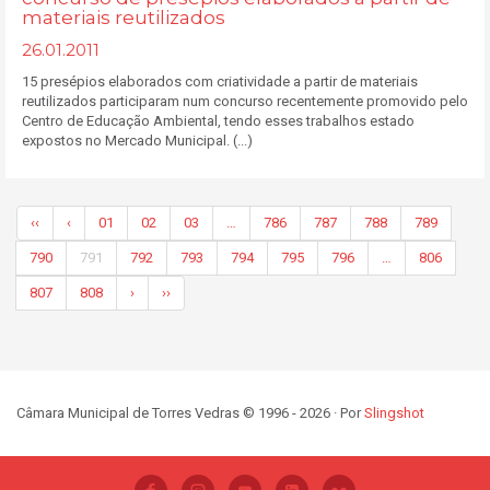
materiais reutilizados
26.01.2011
15 presépios elaborados com criatividade a partir de materiais
reutilizados participaram num concurso recentemente promovido pelo
Centro de Educação Ambiental, tendo esses trabalhos estado
expostos no Mercado Municipal. (...)
‹‹
‹
01
02
03
…
786
787
788
789
790
791
792
793
794
795
796
…
806
807
808
›
››
Câmara Municipal de Torres Vedras © 1996 - 2026 · Por
Slingshot