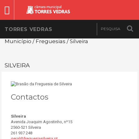
TORRES VEDRAS
Município / Freguesias / Silveira
SILVEIRA
Contactos
Silveira
Avenida Joaquim Agostinho, nº15
2560-521 Silveira
261 937 248
geral@freguesiasilveira.pt