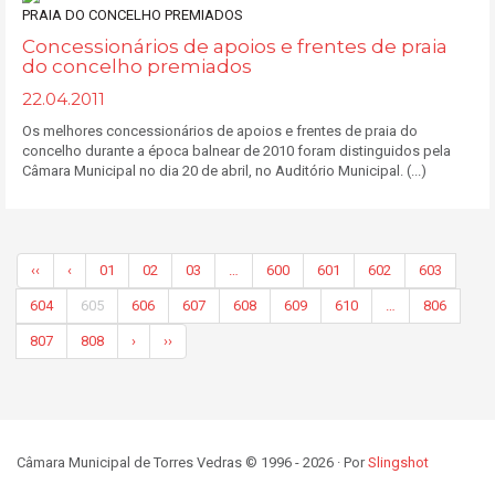
Concessionários de apoios e frentes de praia
do concelho premiados
22.04.2011
Os melhores concessionários de apoios e frentes de praia do
concelho durante a época balnear de 2010 foram distinguidos pela
Câmara Municipal no dia 20 de abril, no Auditório Municipal. (...)
‹‹
‹
01
02
03
…
600
601
602
603
604
605
606
607
608
609
610
…
806
807
808
›
››
Câmara Municipal de Torres Vedras © 1996 - 2026 · Por
Slingshot