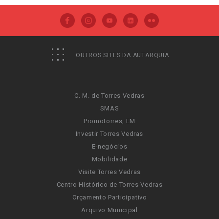
OUTROS SITES DA AUTARQUIA
C. M. de Torres Vedras
SMAS
Promotorres, EM
Investir Torres Vedras
E-negócios
Mobilidade
Visite Torres Vedras
Centro Histórico de Torres Vedras
Orçamento Participativo
Arquivo Municipal