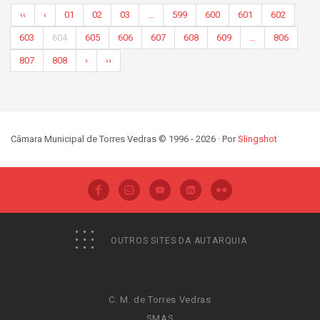
‹‹
‹
01
02
03
…
599
600
601
602
603
604
605
606
607
608
609
…
806
807
808
›
››
Câmara Municipal de Torres Vedras © 1996 - 2026 · Por
Slingshot
OUTROS SITES DA AUTARQUIA
C. M. de Torres Vedras
SMAS