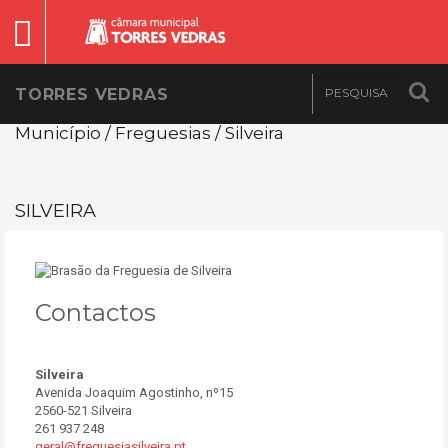
TORRES VEDRAS
Município / Freguesias / Silveira
SILVEIRA
Contactos
Silveira
Avenida Joaquim Agostinho, nº15
2560-521 Silveira
261 937 248
geral@freguesiasilveira.pt