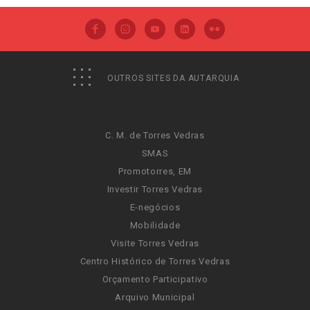
OUTROS SITES DA AUTARQUIA
C. M. de Torres Vedras
SMAS
Promotorres, EM
Investir Torres Vedras
E-negócios
Mobilidade
Visite Torres Vedras
Centro Histórico de Torres Vedras
Orçamento Participativo
Arquivo Municipal