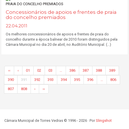
Concessionários de apoios e frentes de praia
do concelho premiados
22.04.2011
Os melhores concessionários de apoios e frentes de praia do
concelho durante a época balnear de 2010 foram distinguidos pela
Câmara Municipal no dia 20 de abril, no Auditório Municipal. (...)
‹‹
‹
01
02
03
…
386
387
388
389
390
391
392
393
394
395
396
…
806
807
808
›
››
Câmara Municipal de Torres Vedras © 1996 - 2026 · Por
Slingshot