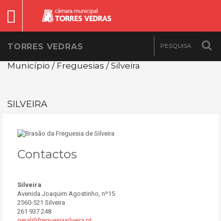
TORRES VEDRAS
Município / Freguesias / Silveira
SILVEIRA
Contactos
Silveira
Avenida Joaquim Agostinho, nº15
2560-521 Silveira
261 937 248
geral@freguesiasilveira.pt