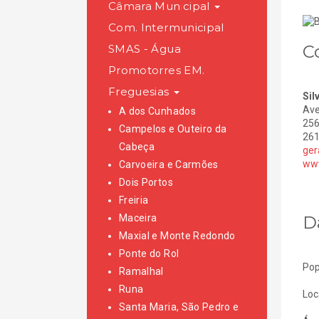
Câmara Municipal
Com. Intermunicipal
C
SMAS - Água
Promotorres EM.
Freguesias
Sil
Ave
A dos Cunhados
256
Campelos e Outeiro da
261
Cabeça
ger
www
Carvoeira e Carmões
Dois Portos
Freiria
D
Maceira
Maxial e Monte Redondo
Ponte do Rol
Pop
Ramalhal
Runa
Loc
Santa Maria, São Pedro e