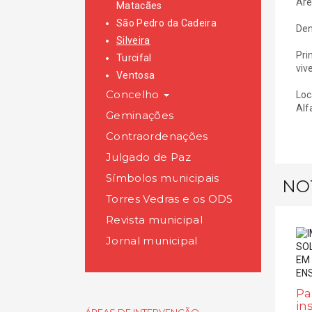
Áre
Matacães
São Pedro da Cadeira
Den
Silveira
Pri
Turcifal
viv
Ventosa
Concelho
Loc
Alfa
Geminações
Contraordenações
Julgado de Paz
Símbolos municipais
NO
Torres Vedras e os ODS
Revista municipal
Jornal municipal
Pa
in