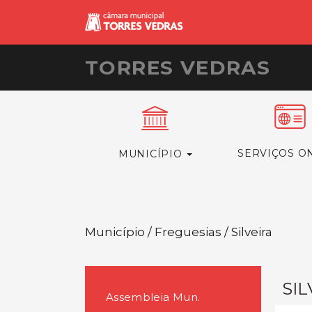
TORRES VEDRAS
SERVIÇOS O
MUNICÍPIO
Município / Freguesias / Silveira
SIL
Assembleia Mun.