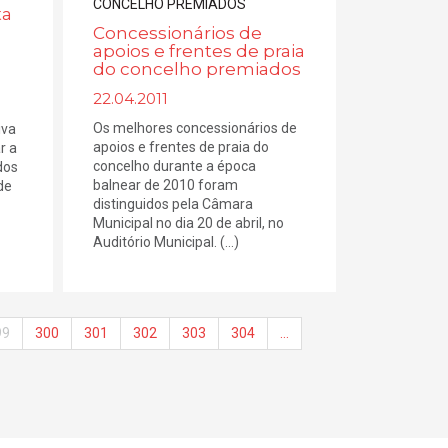
ta
Concessionários de
apoios e frentes de praia
do concelho premiados
22.04.2011
Os melhores concessionários de
iva
apoios e frentes de praia do
r a
concelho durante a época
dos
balnear de 2010 foram
de
distinguidos pela Câmara
Municipal no dia 20 de abril, no
Auditório Municipal. (...)
99
300
301
302
303
304
…