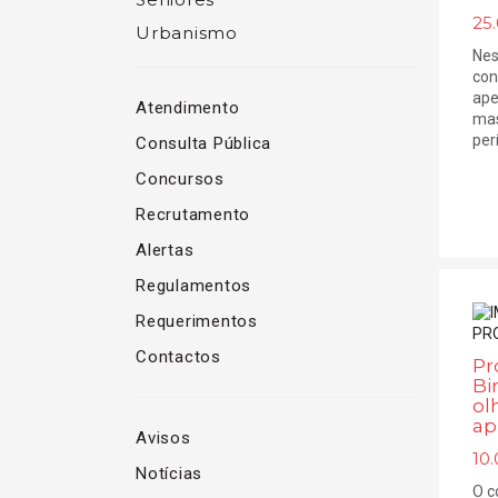
25.
Urbanismo
Nes
con
ape
Atendimento
mas
perí
Consulta Pública
Concursos
Recrutamento
Alertas
Regulamentos
Requerimentos
Contactos
Pr
Bi
ol
ap
Avisos
10.
Notícias
O c