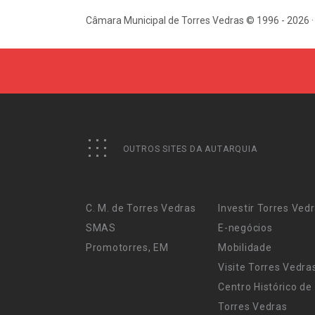
Câmara Municipal de Torres Vedras © 1996 - 2026 ·
OUTROS SITES DA AUTARQUIA
C. M. de Torres Vedras
Investir Torres Ved
SMAS
E-negócios
Promotorres, EM
Mobilidade
Visite Torres Vedra
Centro Histórico de
Torres Vedras