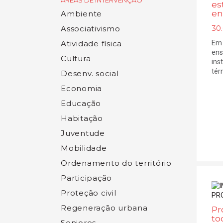
ÁREAS DE INTERVENÇÃO
es
en
Ambiente
30
Associativismo
Em 
Atividade física
ens
Cultura
ins
térm
Desenv. social
Economia
Educação
Habitação
Juventude
Mobilidade
Ordenamento do território
Participação
Proteção civil
Regeneração urbana
Pr
to
Seniores