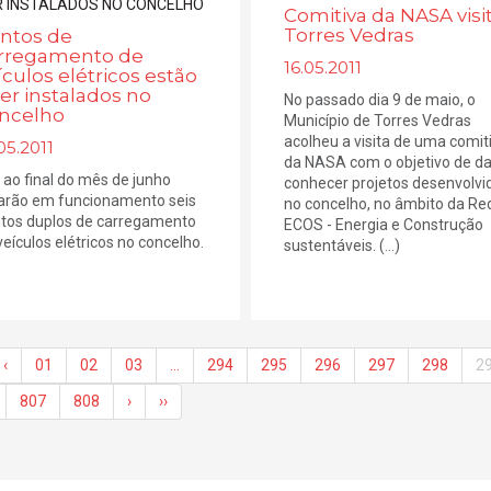
Comitiva da NASA visi
Torres Vedras
ntos de
rregamento de
16.05.2011
ículos elétricos estão
ser instalados no
No passado dia 9 de maio, o
ncelho
Município de Torres Vedras
acolheu a visita de uma comit
05.2011
da NASA com o objetivo de da
 ao final do mês de junho
conhecer projetos desenvolvi
arão em funcionamento seis
no concelho, no âmbito da Re
tos duplos de carregamento
ECOS - Energia e Construção
veículos elétricos no concelho.
sustentáveis. (...)
‹
01
02
03
…
294
295
296
297
298
2
807
808
›
››