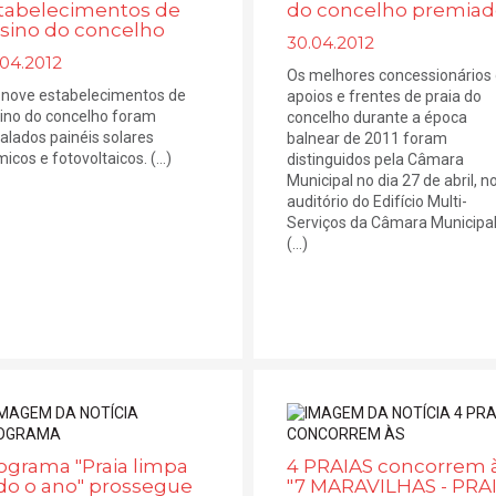
tabelecimentos de
do concelho premiad
sino do concelho
30.04.2012
.04.2012
Os melhores concessionários
nove estabelecimentos de
apoios e frentes de praia do
ino do concelho foram
concelho durante a época
talados painéis solares
balnear de 2011 foram
icos e fotovoltaicos. (...)
distinguidos pela Câmara
Municipal no dia 27 de abril, n
auditório do Edifício Multi-
Serviços da Câmara Municipal
(...)
ograma "Praia limpa
4 PRAIAS concorrem 
do o ano" prossegue
"7 MARAVILHAS - PRA