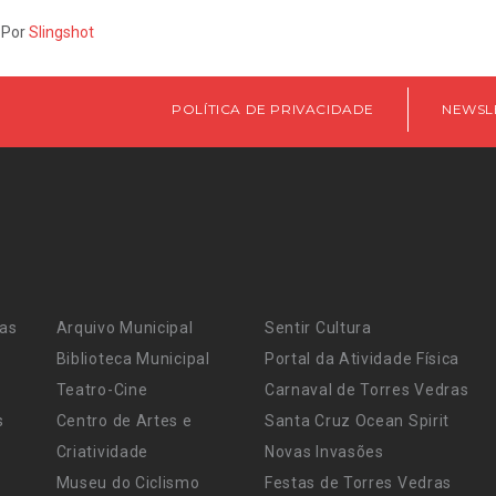
 Por
Slingshot
POLÍTICA DE PRIVACIDADE
NEWSL
ras
Arquivo Municipal
Sentir Cultura
Biblioteca Municipal
Portal da Atividade Física
Teatro-Cine
Carnaval de Torres Vedras
s
Centro de Artes e
Santa Cruz Ocean Spirit
Criatividade
Novas Invasões
Museu do Ciclismo
Festas de Torres Vedras