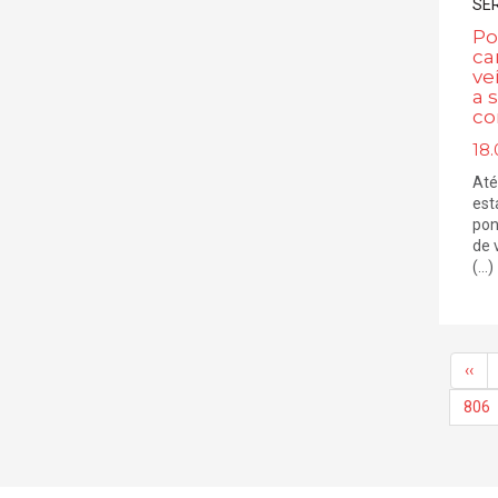
Po
ca
ve
a 
co
18.
Até
est
pon
de 
(...)
‹‹
806