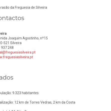
ontactos
veira
nida Joaquim Agostinho, nº15
0-521 Silveira
 937 248
al@freguesiasilveira.pt
.freguesiasilveira.pt
ados
ulação: 9.323 habitantes
alização: 12 km de Torres Vedras, 2 km da Costa