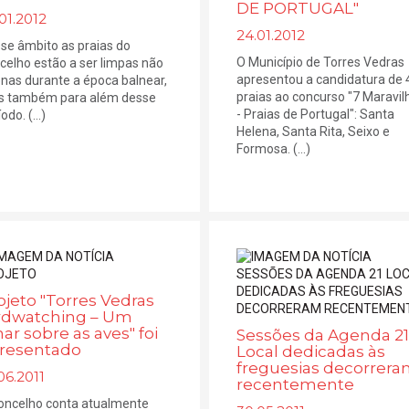
DE PORTUGAL"
01.2012
24.01.2012
se âmbito as praias do
O Município de Torres Vedras
celho estão a ser limpas não
apresentou a candidatura de 
nas durante a época balnear,
praias ao concurso "7 Maravil
 também para além desse
- Praias de Portugal": Santa
odo. (...)
Helena, Santa Rita, Seixo e
Formosa. (...)
ojeto "Torres Vedras
rdwatching – Um
har sobre as aves" foi
Sessões da Agenda 21
resentado
Local dedicadas às
freguesias decorrer
06.2011
recentemente
oncelho conta atualmente