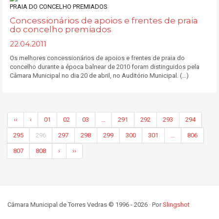
Concessionários de apoios e frentes de praia
do concelho premiados
22.04.2011
Os melhores concessionários de apoios e frentes de praia do
concelho durante a época balnear de 2010 foram distinguidos pela
Câmara Municipal no dia 20 de abril, no Auditório Municipal. (...)
‹‹
‹
01
02
03
…
291
292
293
294
295
296
297
298
299
300
301
…
806
807
808
›
››
Câmara Municipal de Torres Vedras © 1996 - 2026 · Por
Slingshot