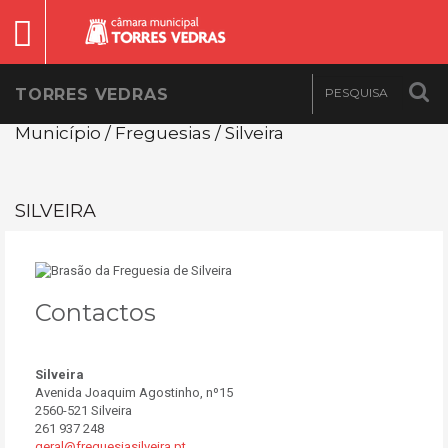
TORRES VEDRAS
Município / Freguesias / Silveira
SILVEIRA
Contactos
Silveira
Avenida Joaquim Agostinho, nº15
2560-521 Silveira
261 937 248
geral@freguesiasilveira.pt