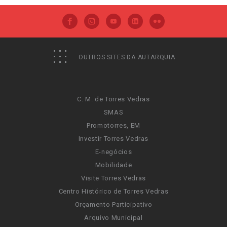
OUTROS SITES DA AUTARQUIA
C. M. de Torres Vedras
SMAS
Promotorres, EM
Investir Torres Vedras
E-negócios
Mobilidade
Visite Torres Vedras
Centro Histórico de Torres Vedras
Orçamento Participativo
Arquivo Municipal