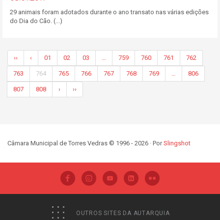
29 animais foram adotados durante o ano transato nas várias edições
do Dia do Cão. (...)
‹‹
‹
01
02
03
…
759
760
761
762
763
764
765
766
767
768
769
…
806
807
808
›
››
Câmara Municipal de Torres Vedras © 1996 - 2026 · Por
Slingshot
OUTROS SITES DA AUTARQUIA