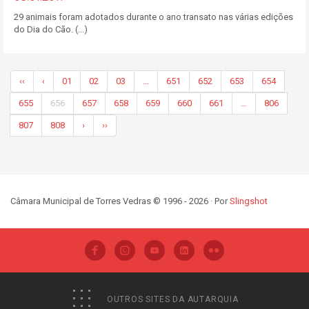
29 animais foram adotados durante o ano transato nas várias edições
do Dia do Cão. (...)
‹‹
‹
01
02
03
…
651
652
653
654
655
656
657
658
659
660
661
…
806
807
808
›
››
Câmara Municipal de Torres Vedras © 1996 - 2026 · Por
Slingshot
OUTROS SITES DA AUTARQUIA