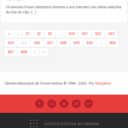
29 animais foram adotados durante o ano transato nas várias edições
do Dia do Cão. (...)
‹‹
‹
01
02
03
…
630
631
632
633
634
635
636
637
638
639
640
…
806
807
808
›
››
Câmara Municipal de Torres Vedras © 1996 - 2026 · Por
Slingshot
OUTROS SITES DA AUTARQUIA