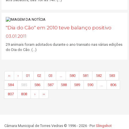
"Dia do Cão" em 2010 teve balanço positivo
03.01.2011
29 animais foram adotados durante o ano transato nas várias edições
do Dia do Cão. (...)
‹‹
‹
01
02
03
…
580
581
582
583
584
585
586
587
588
589
590
…
806
807
808
›
››
Câmara Municipal de Torres Vedras © 1996 - 2026 · Por
Slingshot