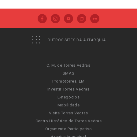
OUTROS SITES DA AUTARQUIA
C. M. de Torres Vedras
SMAS
Promotorres, EM
Investir Torres Vedras
E-negócios
Mobilidade
Visite Torres Vedras
Centro Histórico de Torres Vedras
Orçamento Participativo
Arquivo Municipal