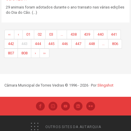
29 animais foram adotados durante o ano transato nas várias edições
do Dia do Cão. (...)
‹‹
‹
01
02
03
…
438
439
440
441
442
443
444
445
446
447
448
…
806
807
808
›
››
Câmara Municipal de Torres Vedras © 1996 - 2026 · Por
Slingshot
OUTROS SITES DA AUTARQUIA