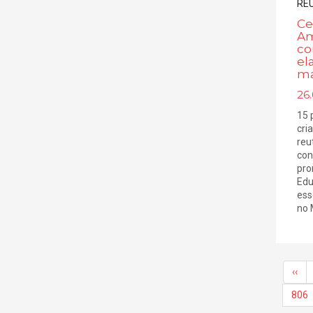
Ce
Am
co
el
ma
26.
15 
cri
reu
con
pro
Edu
ess
no 
‹‹
806