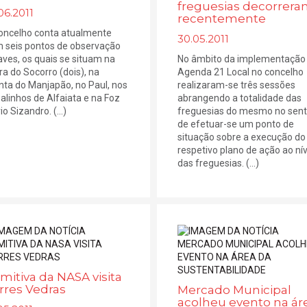
freguesias decorrer
06.2011
recentemente
oncelho conta atualmente
30.05.2011
 seis pontos de observação
aves, os quais se situam na
No âmbito da implementação
ra do Socorro (dois), na
Agenda 21 Local no concelho
nta do Manjapão, no Paul, nos
realizaram-se três sessões
alinhos de Alfaiata e na Foz
abrangendo a totalidade das
io Sizandro. (...)
freguesias do mesmo no sent
de efetuar-se um ponto de
situação sobre a execução do
respetivo plano de ação ao nív
das freguesias. (...)
mitiva da NASA visita
rres Vedras
Mercado Municipal
acolheu evento na ár