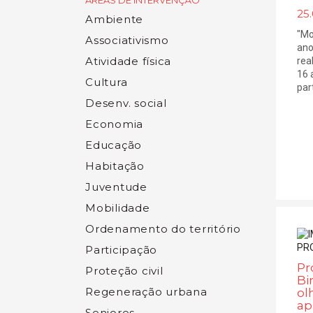
ÁREAS DE INTERVENÇÃO
25.
Ambiente
"Mo
Associativismo
ano
Atividade física
rea
16 
Cultura
part
Desenv. social
Economia
Educação
Habitação
Juventude
Mobilidade
Ordenamento do território
Participação
Pr
Proteção civil
Bi
Regeneração urbana
ol
ap
Seniores