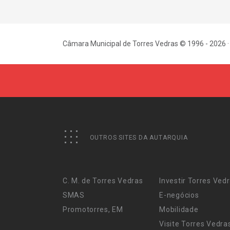
Câmara Municipal de Torres Vedras © 1996 - 2026 ·
OUTROS SITES DA AUTARQUIA
C. M. de Torres Vedras
Investir Torres Ved
SMAS
E-negócios
Promotorres, EM
Mobilidade
Visite Torres Vedra