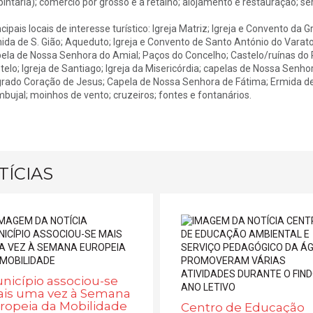
pintaria); comércio por grosso e a retalho; alojamento e restauração; ser
ncipais locais de interesse turístico: Igreja Matriz; Igreja e Convento da 
ida de S. Gião; Aqueduto; Igreja e Convento de Santo António do Varatoj
ela de Nossa Senhora do Amial; Paços do Concelho; Castelo/ruínas do P
telo; Igreja de Santiago; Igreja da Misericórdia; capelas de Nossa Sen
rado Coração de Jesus; Capela de Nossa Senhora de Fátima; Ermida de 
bujal; moinhos de vento; cruzeiros; fontes e fontanários.
TÍCIAS
nicípio associou-se
is uma vez à Semana
ropeia da Mobilidade
Centro de Educação