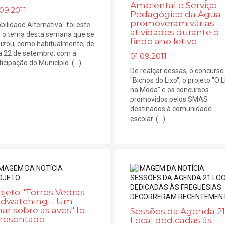
Ambiental e Serviço
09.2011
Pedagógico da Água
promoveram várias
bilidade Alternativa" foi este
atividades durante o
 o tema desta semana que se
findo ano letivo
lizou, como habitualmente, de
a 22 de setembro, com a
01.09.2011
icipação do Município. (...)
De realçar dessas, o concurso
"Bichos do Lixo", o projeto "O L
na Moda" e os concursos
promovidos pelos SMAS
destinados à comunidade
escolar. (...)
ojeto "Torres Vedras
rdwatching – Um
har sobre as aves" foi
Sessões da Agenda 21
resentado
Local dedicadas às