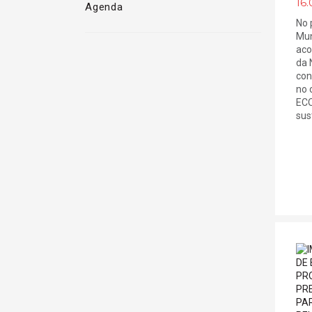
16.
Agenda
No 
Mun
aco
da 
con
no 
ECO
sust