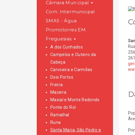
Câmara Municipal
Com. Intermunicipal
C
SMAS - Água
Promotorres EM.
Freguesias
San
Rua
A dos Cunhados
256
Campelos e Outeiro da
261
Cabeça
ger
www
Carvoeira e Carmões
Dois Portos
Freiria
D
Maceira
Maxial e Monte Redondo
Ponte do Rol
Pop
Ramalhal
Áre
Runa
Santa Maria, São Pedro e
Pri