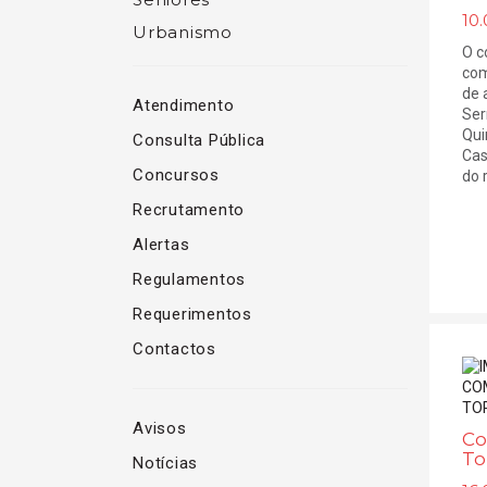
10.
Urbanismo
O c
com
de 
Atendimento
Ser
Qui
Consulta Pública
Cas
Concursos
do r
Recrutamento
Alertas
Regulamentos
Requerimentos
Contactos
Avisos
Co
To
Notícias