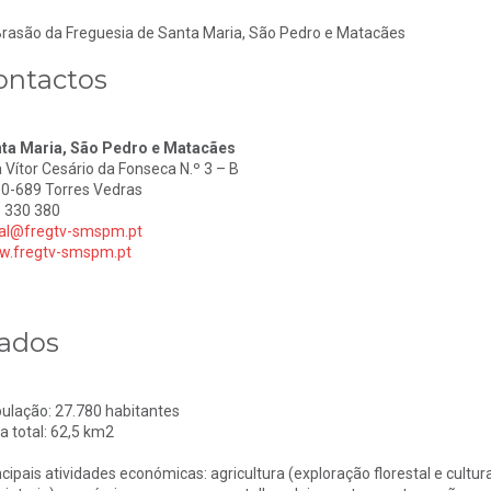
ontactos
ta Maria, São Pedro e Matacães
 Vítor Cesário da Fonseca N.º 3 – B
0-689 Torres Vedras
 330 380
al@fregtv-smspm.pt
.fregtv-smspm.pt
ados
ulação: 27.780 habitantes
a total: 62,5 km2
ncipais atividades económicas: agricultura (exploração florestal e cultura