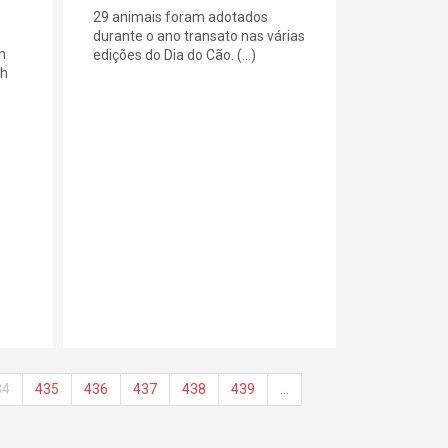
29 animais foram adotados
durante o ano transato nas várias
h
edições do Dia do Cão. (...)
0h
34
435
436
437
438
439
…