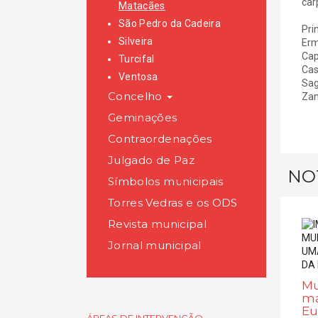
car
Matacães
São Pedro da Cadeira
Pri
Silveira
Erm
Cap
Turcifal
Cas
Ventosa
Sag
Concelho
Zam
Geminações
Contraordenações
Julgado de Paz
NO
Símbolos municipais
Torres Vedras e os ODS
Revista municipal
Jornal municipal
Mu
ma
Eu