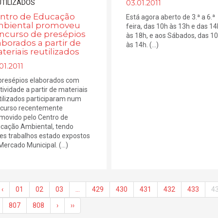
03.01.2011
ntro de Educação
Está agora aberto de 3.ª a 6.ª
biental promoveu
feira, das 10h às 13h e das 14
ncurso de presépios
às 18h, e aos Sábados, das 1
aborados a partir de
às 14h. (...)
teriais reutilizados
01.2011
presépios elaborados com
atividade a partir de materiais
tilizados participaram num
curso recentemente
movido pelo Centro de
cação Ambiental, tendo
es trabalhos estado expostos
Mercado Municipal. (...)
‹
01
02
03
…
429
430
431
432
433
4
807
808
›
››