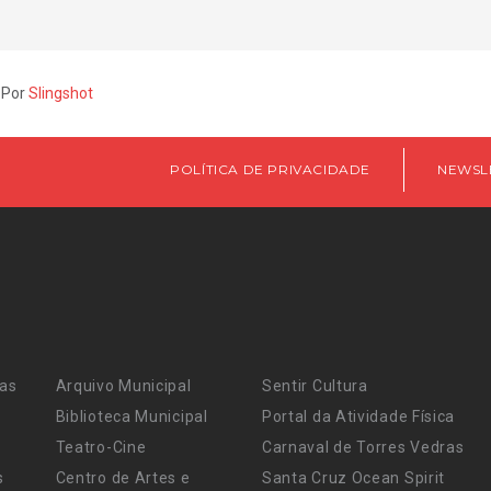
 Por
Slingshot
POLÍTICA DE PRIVACIDADE
NEWSL
ras
Arquivo Municipal
Sentir Cultura
Biblioteca Municipal
Portal da Atividade Física
Teatro-Cine
Carnaval de Torres Vedras
s
Centro de Artes e
Santa Cruz Ocean Spirit