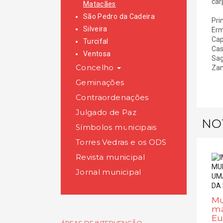
car
Matacães
São Pedro da Cadeira
Pri
Silveira
Erm
Cap
Turcifal
Cas
Ventosa
Sag
Concelho
Zam
Geminações
Contraordenações
Julgado de Paz
NO
Símbolos municipais
Torres Vedras e os ODS
Revista municipal
Jornal municipal
Mu
ma
Eu