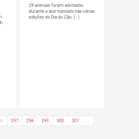
29 animais foram adotados
durante o ano transato nas várias
h
edições do Dia do Cão. (...)
0h
96
297
298
299
300
301
…