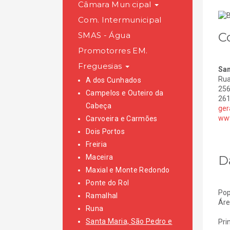
Câmara Municipal
Com. Intermunicipal
C
SMAS - Água
Promotorres EM.
Freguesias
San
Rua
A dos Cunhados
256
Campelos e Outeiro da
261
Cabeça
ger
www
Carvoeira e Carmões
Dois Portos
Freiria
D
Maceira
Maxial e Monte Redondo
Ponte do Rol
Pop
Ramalhal
Áre
Runa
Santa Maria, São Pedro e
Pri