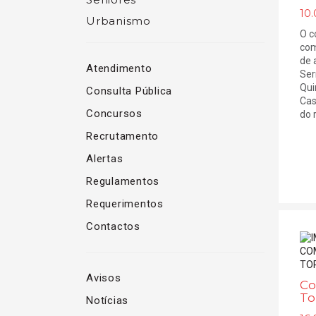
10.
Urbanismo
O c
com
de 
Atendimento
Ser
Qui
Consulta Pública
Cas
Concursos
do r
Recrutamento
Alertas
Regulamentos
Requerimentos
Contactos
Avisos
Co
To
Notícias