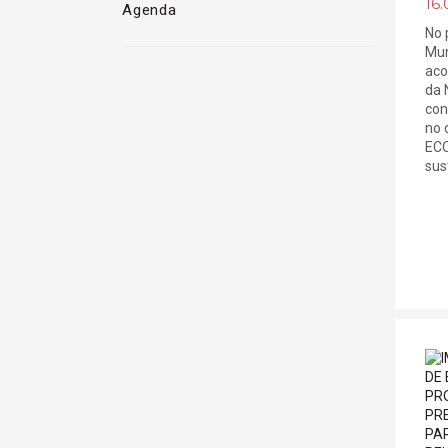
16.
Agenda
No 
Mun
aco
da 
con
no 
ECO
sust