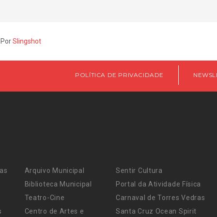
 Por
Slingshot
POLÍTICA DE PRIVACIDADE
NEWSL
ras
Arquivo Municipal
Sentir Cultura
Biblioteca Municipal
Portal da Atividade Física
Teatro-Cine
Carnaval de Torres Vedras
s
Centro de Artes e
Santa Cruz Ocean Spirit