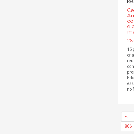
Ce
Am
co
el
ma
26.
15 
cri
reu
con
pro
Edu
ess
no 
‹‹
806