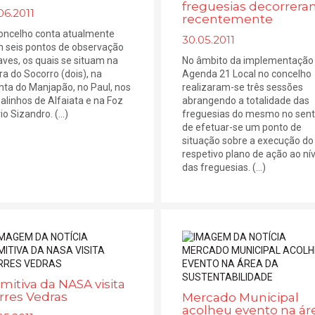
freguesias decorrer
06.2011
recentemente
oncelho conta atualmente
30.05.2011
 seis pontos de observação
aves, os quais se situam na
No âmbito da implementação
ra do Socorro (dois), na
Agenda 21 Local no concelho
nta do Manjapão, no Paul, nos
realizaram-se três sessões
alinhos de Alfaiata e na Foz
abrangendo a totalidade das
io Sizandro. (...)
freguesias do mesmo no sent
de efetuar-se um ponto de
situação sobre a execução do
respetivo plano de ação ao nív
das freguesias. (...)
mitiva da NASA visita
rres Vedras
Mercado Municipal
acolheu evento na ár