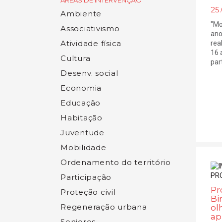
ÁREAS DE INTERVENÇÃO
25.
Ambiente
"Mo
Associativismo
ano
Atividade física
rea
16 
Cultura
part
Desenv. social
Economia
Educação
Habitação
Juventude
Mobilidade
Ordenamento do território
Participação
Pr
Proteção civil
Bi
Regeneração urbana
ol
ap
Seniores