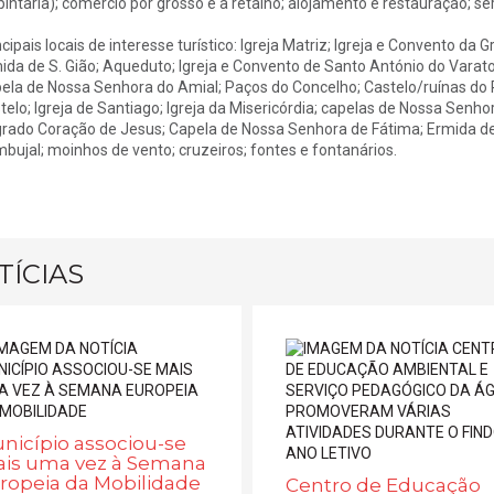
pintaria); comércio por grosso e a retalho; alojamento e restauração; ser
ncipais locais de interesse turístico: Igreja Matriz; Igreja e Convento da 
ida de S. Gião; Aqueduto; Igreja e Convento de Santo António do Varatoj
ela de Nossa Senhora do Amial; Paços do Concelho; Castelo/ruínas do P
telo; Igreja de Santiago; Igreja da Misericórdia; capelas de Nossa Sen
rado Coração de Jesus; Capela de Nossa Senhora de Fátima; Ermida de 
bujal; moinhos de vento; cruzeiros; fontes e fontanários.
TÍCIAS
nicípio associou-se
is uma vez à Semana
ropeia da Mobilidade
Centro de Educação