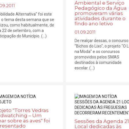
Ambiental e Serviço
09.2011
Pedagógico da Água
promoveram várias
bilidade Alternativa" foi este
atividades durante o
 o tema desta semana que se
findo ano letivo
lizou, como habitualmente, de
a 22 de setembro, com a
01.09.2011
icipação do Município. (...)
De realçar dessas, o concurso
"Bichos do Lixo", o projeto "O L
na Moda" e os concursos
promovidos pelos SMAS
destinados à comunidade
escolar. (...)
ojeto "Torres Vedras
rdwatching – Um
har sobre as aves" foi
Sessões da Agenda 21
resentado
Local dedicadas às