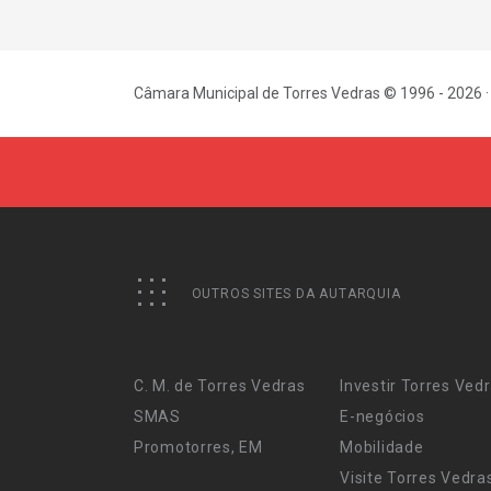
Câmara Municipal de Torres Vedras © 1996 - 2026 ·
OUTROS SITES DA AUTARQUIA
C. M. de Torres Vedras
Investir Torres Ved
SMAS
E-negócios
Promotorres, EM
Mobilidade
Visite Torres Vedra