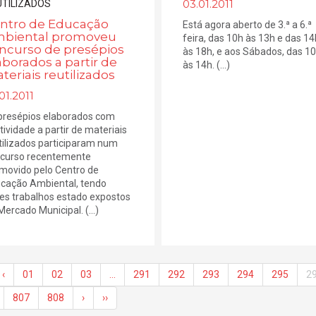
03.01.2011
ntro de Educação
Está agora aberto de 3.ª a 6.ª
biental promoveu
feira, das 10h às 13h e das 14
ncurso de presépios
às 18h, e aos Sábados, das 1
aborados a partir de
às 14h. (...)
teriais reutilizados
01.2011
presépios elaborados com
atividade a partir de materiais
tilizados participaram num
curso recentemente
movido pelo Centro de
cação Ambiental, tendo
es trabalhos estado expostos
Mercado Municipal. (...)
‹
01
02
03
…
291
292
293
294
295
2
807
808
›
››