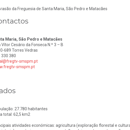
ontactos
ta Maria, São Pedro e Matacães
 Vítor Cesário da Fonseca N.º 3 – B
0-689 Torres Vedras
 330 380
al@fregtv-smspm.pt
.fregtv-smspm.pt
ados
ulação: 27.780 habitantes
a total: 62,5 km2
ncipais atividades económicas: agricultura (exploração florestal e cultura