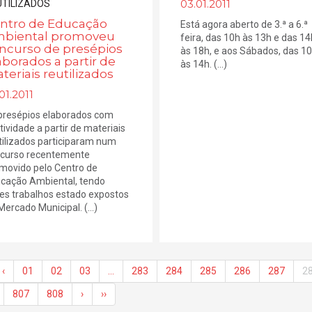
03.01.2011
ntro de Educação
Está agora aberto de 3.ª a 6.ª
biental promoveu
feira, das 10h às 13h e das 14
ncurso de presépios
às 18h, e aos Sábados, das 1
aborados a partir de
às 14h. (...)
teriais reutilizados
01.2011
presépios elaborados com
atividade a partir de materiais
tilizados participaram num
curso recentemente
movido pelo Centro de
cação Ambiental, tendo
es trabalhos estado expostos
Mercado Municipal. (...)
‹
01
02
03
…
283
284
285
286
287
2
807
808
›
››