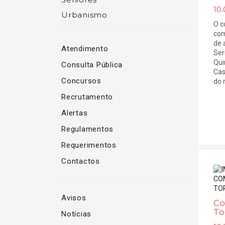
10.
Urbanismo
O c
com
de 
Atendimento
Ser
Qui
Consulta Pública
Cas
Concursos
do r
Recrutamento
Alertas
Regulamentos
Requerimentos
Contactos
Avisos
Co
To
Notícias