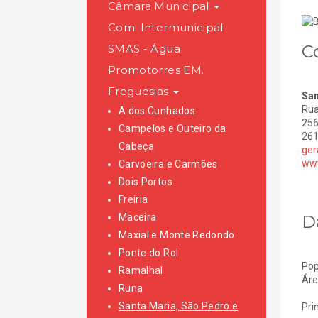
Câmara Municipal
Com. Intermunicipal
C
SMAS - Água
Promotorres EM.
Freguesias
San
Rua
A dos Cunhados
256
Campelos e Outeiro da
261
Cabeça
ger
www
Carvoeira e Carmões
Dois Portos
Freiria
D
Maceira
Maxial e Monte Redondo
Ponte do Rol
Pop
Ramalhal
Áre
Runa
Santa Maria, São Pedro e
Pri