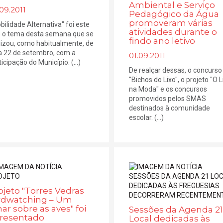
Ambiental e Serviço
09.2011
Pedagógico da Água
promoveram várias
bilidade Alternativa" foi este
atividades durante o
 o tema desta semana que se
findo ano letivo
lizou, como habitualmente, de
a 22 de setembro, com a
01.09.2011
icipação do Município. (...)
De realçar dessas, o concurso
"Bichos do Lixo", o projeto "O L
na Moda" e os concursos
promovidos pelos SMAS
destinados à comunidade
escolar. (...)
ojeto "Torres Vedras
rdwatching – Um
har sobre as aves" foi
Sessões da Agenda 21
resentado
Local dedicadas às