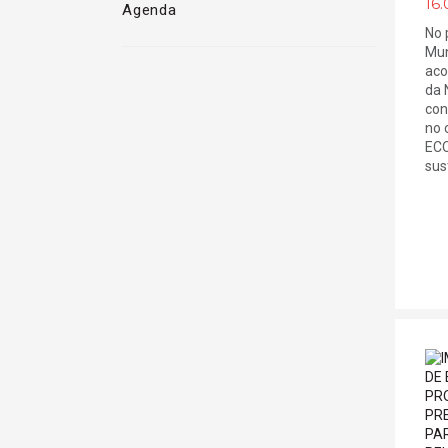
16.
Agenda
No 
Mun
aco
da 
con
no 
ECO
sust