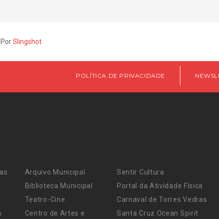
 Por
Slingshot
POLÍTICA DE PRIVACIDADE
NEWSL
ras
Arquivo Municipal
Sentir Cultura
Biblioteca Municipal
Portal da Atividade Física
Teatro-Cine
Carnaval de Torres Vedras
s
Centro de Artes e
Santa Cruz Ocean Spirit