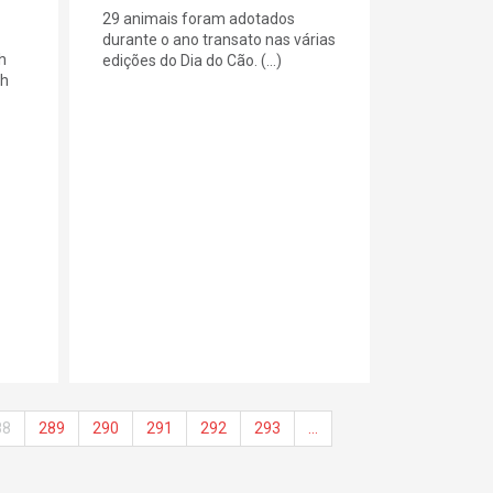
29 animais foram adotados
durante o ano transato nas várias
h
edições do Dia do Cão. (...)
0h
88
289
290
291
292
293
…