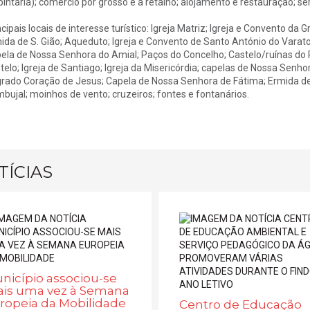
pintaria); comércio por grosso e a retalho; alojamento e restauração; ser
ncipais locais de interesse turístico: Igreja Matriz; Igreja e Convento da 
ida de S. Gião; Aqueduto; Igreja e Convento de Santo António do Varatoj
ela de Nossa Senhora do Amial; Paços do Concelho; Castelo/ruínas do P
telo; Igreja de Santiago; Igreja da Misericórdia; capelas de Nossa Sen
rado Coração de Jesus; Capela de Nossa Senhora de Fátima; Ermida de 
bujal; moinhos de vento; cruzeiros; fontes e fontanários.
TÍCIAS
nicípio associou-se
is uma vez à Semana
ropeia da Mobilidade
Centro de Educação