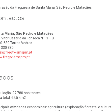
ontactos
ta Maria, São Pedro e Matacães
 Vítor Cesário da Fonseca N.º 3 – B
0-689 Torres Vedras
 330 380
al@fregtv-smspm.pt
.fregtv-smspm.pt
ados
ulação: 27.780 habitantes
a total: 62,5 km2
ncipais atividades económicas: agricultura (exploração florestal e cultura