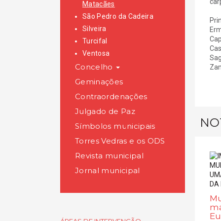
car
Matacães
São Pedro da Cadeira
Pri
Silveira
Erm
Cap
Turcifal
Cas
Ventosa
Sag
Concelho
Zam
Geminações
Contraordenações
Julgado de Paz
NO
Símbolos municipais
Torres Vedras e os ODS
Revista municipal
Jornal municipal
Mu
ma
Eu