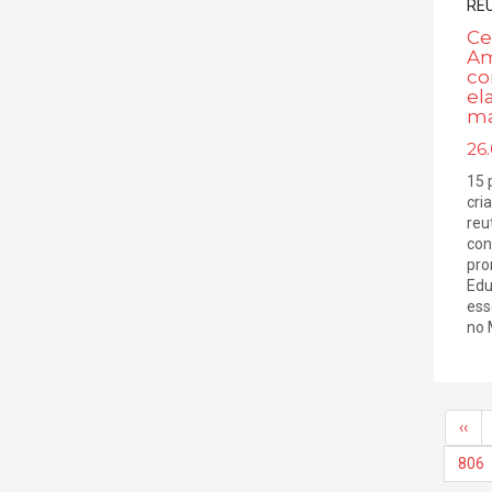
Ce
Am
co
el
ma
26.
15 
cri
reu
con
pro
Edu
ess
no 
‹‹
806