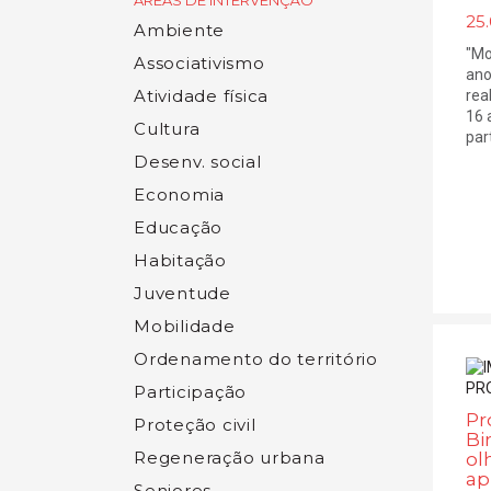
ÁREAS DE INTERVENÇÃO
25.
Ambiente
"Mo
Associativismo
ano
Atividade física
rea
16 
Cultura
part
Desenv. social
Economia
Educação
Habitação
Juventude
Mobilidade
Ordenamento do território
Participação
Pr
Proteção civil
Bi
Regeneração urbana
ol
ap
Seniores