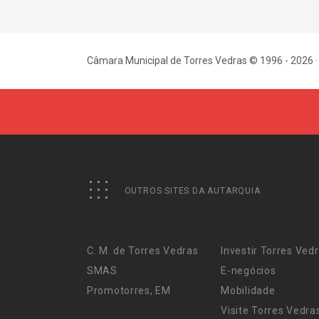
Câmara Municipal de Torres Vedras © 1996 - 2026 ·
OUTROS SITES DA AUTARQUIA
C. M. de Torres Vedras
Investir Torres Ved
SMAS
E-negócios
Promotorres, EM
Mobilidade
Visite Torres Vedra