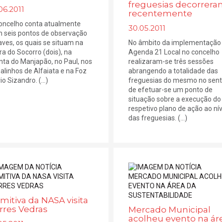
freguesias decorrer
06.2011
recentemente
oncelho conta atualmente
30.05.2011
 seis pontos de observação
aves, os quais se situam na
No âmbito da implementação
ra do Socorro (dois), na
Agenda 21 Local no concelho
nta do Manjapão, no Paul, nos
realizaram-se três sessões
alinhos de Alfaiata e na Foz
abrangendo a totalidade das
io Sizandro. (...)
freguesias do mesmo no sent
de efetuar-se um ponto de
situação sobre a execução do
respetivo plano de ação ao nív
das freguesias. (...)
mitiva da NASA visita
rres Vedras
Mercado Municipal
acolheu evento na ár