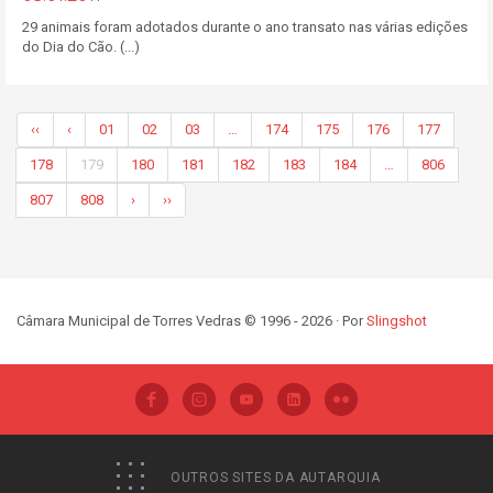
29 animais foram adotados durante o ano transato nas várias edições
do Dia do Cão. (...)
‹‹
‹
01
02
03
…
174
175
176
177
178
179
180
181
182
183
184
…
806
807
808
›
››
Câmara Municipal de Torres Vedras © 1996 - 2026 · Por
Slingshot
OUTROS SITES DA AUTARQUIA