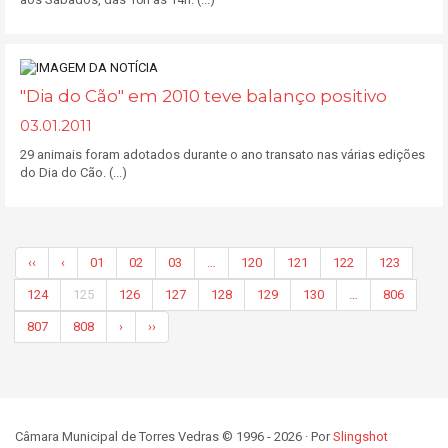
"Dia do Cão" em 2010 teve balanço positivo
03.01.2011
29 animais foram adotados durante o ano transato nas várias edições
do Dia do Cão. (...)
‹‹
‹
01
02
03
…
120
121
122
123
124
125
126
127
128
129
130
…
806
807
808
›
››
Câmara Municipal de Torres Vedras © 1996 - 2026 · Por
Slingshot