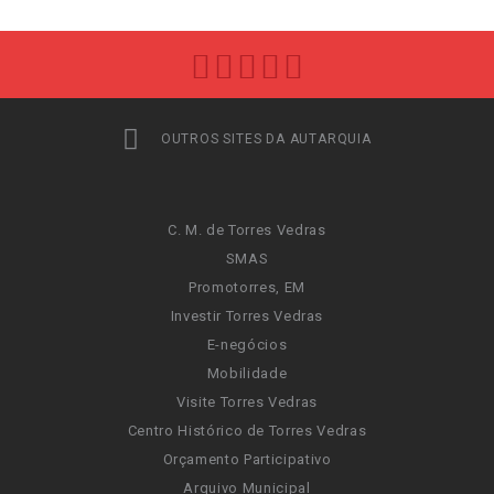
OUTROS SITES DA AUTARQUIA
C. M. de Torres Vedras
SMAS
Promotorres, EM
Investir Torres Vedras
E-negócios
Mobilidade
Visite Torres Vedras
Centro Histórico de Torres Vedras
Orçamento Participativo
Arquivo Municipal